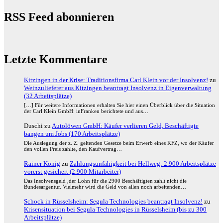
RSS Feed abonnieren
Letzte Kommentare
Kitzingen in der Krise: Traditionsfirma Carl Klein vor der Insolvenz!
zu
Weinzulieferer aus Kitzingen beantragt Insolvenz in Eigenverwaltung
(32 Arbeitsplätze)
[…] Für weitere Informationen erhalten Sie hier einen Überblick über die Situation
der Carl Klein GmbH: inFranken berichtete und aus…
Duschi
zu
Autolöwen GmbH: Käufer verlieren Geld, Beschäftigte
bangen um Jobs (170 Arbeitsplätze)
Die Auslegung der z. Z. geltenden Gesetze beim Erwerb eines KFZ, wo der Käufer
den vollen Preis zahlte, den Kaufvertrag…
Rainer König
zu
Zahlungsunfähigkeit bei Hellweg: 2.900 Arbeitsplätze
vorerst gesichert (2.900 Mitarbeiter)
Das Insolvensgeld ,der Lohn für die 2900 Beschäftigten zahlt nicht die
Bundesargentur. Vielmehr wird die Geld von allen noch arbeitenden…
Schock in Rüsselsheim: Segula Technologies beantragt Insolvenz!
zu
Krisensituation bei Segula Technologies in Rüsselsheim (bis zu 300
Arbeitsplätze)