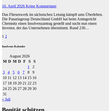
16. April 2026
Keine Kommentare
Das Fliesenwerk im sächsischen Leisnig kämpft ums Überleben.
Die Panariagroup Deutschland GmbH hat beim Amtsgericht
Chemnitz einen Insolvenzantrag gestellt und sucht nun einen
Investor, der das Unternehmen übernimmt. Rund 230…
Seitennummerierung
1
2
der
Insolvenz-Kalender
Beiträge
August 2026
M
D
M
D
F
S
S
1
2
3
4
5
6
7
8
9
10
11
12
13
14
15
16
17
18
19
20
21
22
23
24
25
26
27
28
29
30
31
« Juli
Bonität schützen