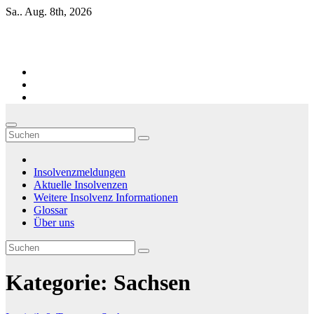
Zum
Sa.. Aug. 8th, 2026
Inhalt
springen
Firmen-Insolvenzen : aktuelle Entwicklungen
Insolvenzmeldungen
Aktuelle Insolvenzen
Weitere Insolvenz Informationen
Glossar
Über uns
Kategorie:
Sachsen