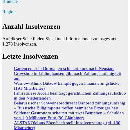
Branche
Region
Anzahl Insolvenzen
Auf dieser Seite finden Sie aktuell Informationen zu insgesamt
1.278
Insolvenzen.
Letzte Insolvenzen
Gartencenter in Dormagen scheitert kurz nach Neustart
Growshop in Lüdinghausen gibt nach Zahlungsunfähigkeit
auf
Warnow-Klinik Bützow kämpft gegen Finanzierungslücke
(191 Mitarbeiter)
Fahrradriese Accell beantragt gerichtlichen Zahlungsaufschub
in den Niederlanden
Belarussischer Schweineproduzent Danprod zahlungsunfähig
– Russische Billigimporte treffen heimische Erzeuger hart
Söldener Gastronom scheitert mit zwei Betrieben – Schulden
von 1,9 Millionen Euro (90 Gläubiger)
ALSTAKOM aus Ebersbach stellt Insolvenzantrag (rd. 100
Mitarbeiter)