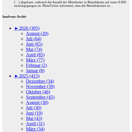
[…] abgebaut, während die Anzahl der Mitarbeiter in Rüsselsheim auf unter 8.000
zurückgegangen ist. PleiteTicker informiert, dass die Betriebskosten in…
Insolvenz-Archiv
►
2026 (395)
August (20)
Juli (64)
Juni (65)
Mai (74)
April (85)
März (77)
Februar (2)
Januar (8)
►
2025 (415)
Dezember (34)
November (39)
Oktober (46)
September (45)
August (30)
Juli (30)
Juni (19)
Mai (43)
April (31)
März (34)