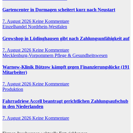
Gartencenter in Dormagen scheitert kurz nach Neustart
7. August 2026
Keine Kommentare
Einzelhandel
Nordrhein-Westfalen
Growshop in Lüdinghausen gibt nach Zahlungsunfähigkeit auf
7. August 2026
Keine Kommentare
Mecklenburg-Vorpommern
Pflege & Gesundheitswesen
Warnow-Klinik Bützow kämpft gegen Finanzierungslücke (191
Mitarbeiter)
7. August 2026
Keine Kommentare
Produktion
Fahrradriese Accell beantragt gerichtlichen Zahlungsaufschub
in den Niederlanden
7. August 2026
Keine Kommentare