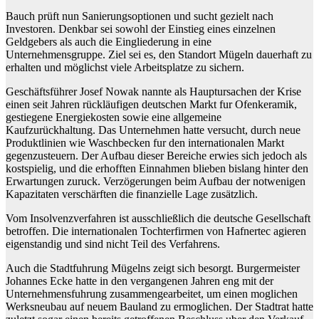
Bauch prüft nun Sanierungsoptionen und sucht gezielt nach
Investoren. Denkbar sei sowohl der Einstieg eines einzelnen
Geldgebers als auch die Eingliederung in eine
Unternehmensgruppe. Ziel sei es, den Standort Mügeln dauerhaft zu
erhalten und möglichst viele Arbeitsplatze zu sichern.
Geschäftsführer Josef Nowak nannte als Hauptursachen der Krise
einen seit Jahren rückläufigen deutschen Markt fur Ofenkeramik,
gestiegene Energiekosten sowie eine allgemeine
Kaufzurückhaltung. Das Unternehmen hatte versucht, durch neue
Produktlinien wie Waschbecken fur den internationalen Markt
gegenzusteuern. Der Aufbau dieser Bereiche erwies sich jedoch als
kostspielig, und die erhofften Einnahmen blieben bislang hinter den
Erwartungen zuruck. Verzögerungen beim Aufbau der notwenigen
Kapazitaten verschärften die finanzielle Lage zusätzlich.
Vom Insolvenzverfahren ist ausschließlich die deutsche Gesellschaft
betroffen. Die internationalen Tochterfirmen von Hafnertec agieren
eigenstandig und sind nicht Teil des Verfahrens.
Auch die Stadtfuhrung Mügelns zeigt sich besorgt. Burgermeister
Johannes Ecke hatte in den vergangenen Jahren eng mit der
Unternehmensfuhrung zusammengearbeitet, um einen moglichen
Werksneubau auf neuem Bauland zu ermoglichen. Der Stadtrat hatte