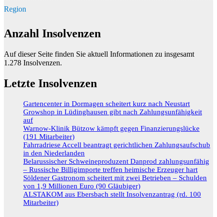
Region
Anzahl Insolvenzen
Auf dieser Seite finden Sie aktuell Informationen zu insgesamt
1.278
Insolvenzen.
Letzte Insolvenzen
Gartencenter in Dormagen scheitert kurz nach Neustart
Growshop in Lüdinghausen gibt nach Zahlungsunfähigkeit
auf
Warnow-Klinik Bützow kämpft gegen Finanzierungslücke
(191 Mitarbeiter)
Fahrradriese Accell beantragt gerichtlichen Zahlungsaufschub
in den Niederlanden
Belarussischer Schweineproduzent Danprod zahlungsunfähig
– Russische Billigimporte treffen heimische Erzeuger hart
Söldener Gastronom scheitert mit zwei Betrieben – Schulden
von 1,9 Millionen Euro (90 Gläubiger)
ALSTAKOM aus Ebersbach stellt Insolvenzantrag (rd. 100
Mitarbeiter)