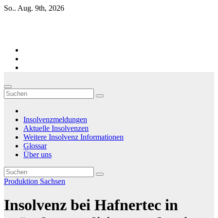
Zum
So.. Aug. 9th, 2026
Inhalt
springen
Firmen-Insolvenzen : aktuelle Entwicklungen
Insolvenzmeldungen
Aktuelle Insolvenzen
Weitere Insolvenz Informationen
Glossar
Über uns
Produktion
Sachsen
Insolvenz bei Hafnertec in