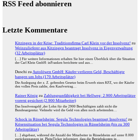
RSS Feed abonnieren
Letzte Kommentare
Kitzingen in der Krise: Traditionsfirma Carl Klein vor der Insolvenz!
zu
Weinzulieferer aus Kitzingen beantragt Insolvenz in Eigenverwaltung
(32 Arbeitsplätze)
[…] Für weitere Informationen erhalten Sie hier einen Überblick über die Situation
der Carl Klein GmbH: inFranken berichtete und aus…
Duschi
zu
Autolöwen GmbH: Käufer verlieren Geld, Beschäftigte
bangen um Jobs (170 Arbeitsplätze)
Die Auslegung der z. Z. geltenden Gesetze beim Erwerb eines KFZ, wo der Käufer
den vollen Preis zahlte, den Kaufvertrag…
Rainer König
zu
Zahlungsunfähigkeit bei Hellweg: 2.900 Arbeitsplätze
vorerst gesichert (2.900 Mitarbeiter)
Das Insolvensgeld ,der Lohn für die 2900 Beschäftigten zahlt nicht die
Bundesargentur. Vielmehr wird die Geld von allen noch arbeitenden…
Schock in Rüsselsheim: Segula Technologies beantragt Insolvenz!
zu
Krisensituation bei Segula Technologies in Rüsselsheim (bis zu 300
Arbeitsplätze)
[…] abgebaut, während die Anzahl der Mitarbeiter in Rüsselsheim auf unter 8.000
zurückgegangen ist. PleiteTicker informiert, dass die Betriebskosten in…