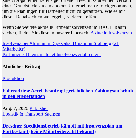
zuletzt sogar einen bereits getroffenen Beschluss uber den Verkauf
eines Grundstucks an ein anderes Unternehmen zuruckgenommen,
um die Planungen fur Hafnertec nicht zu gefahrden. Wie es mit
diesen Bauabsichten weitergeht, ist derzeit offen.
Wenn Sie weitere aktuelle Firmeninsolvenzen im DACH Raum
suchen, finden Sie diese in unserer Übersicht
Aktuelle Insolvenzen
.
Beitragsnavigation
Insolvenz bei Aluminium-Spezialist Duralin in Stollberg (21
Mitarbeiter)
Parfümerie Thiemann leitet Insolvenzverfahren ein
Ähnlicher Beitrag
Produktion
Fahrradriese Accell beantragt gerichtlichen Zahlungsaufschub
in den Niederlanden
Aug. 7, 2026
Publisher
Logistik & Transport
Sachsen
Dresdner Speditionsbetrieb kämpft mit Insolvenzplan um
Fortbestand (keine Mitarbeiterzahl bekannt)