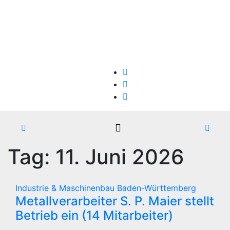
Zum
Fr.. Aug. 7th, 2026
Inhalt
springen
Firmen-Insolvenzen : aktuelle Entwicklungen
Tag:
11. Juni 2026
Industrie & Maschinenbau
Baden-Württemberg
Metallverarbeiter S. P. Maier stellt
Betrieb ein (14 Mitarbeiter)