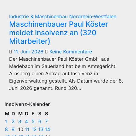
Industrie & Maschinenbau
Nordrhein-Westfalen
Maschinenbauer Paul Köster
meldet Insolvenz an (320
Mitarbeiter)
11. Juni 2026
Keine Kommentare
Der Maschinenbauer Paul Köster GmbH aus
Medebach im Sauerland hat beim Amtsgericht
Arnsberg einen Antrag auf Insolvenz in
Eigenverwaltung gestellt. Als Datum wurde der 8.
Juni 2026 genannt. Rund 320…
Insolvenz-Kalender
M
D
M
D
F
S
S
1
2
3
4
5
6
7
8
9
10
11
12
13
14