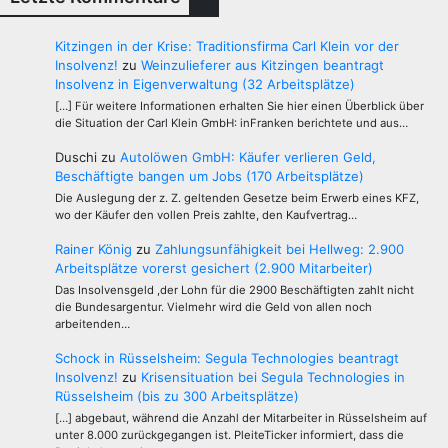
Kitzingen in der Krise: Traditionsfirma Carl Klein vor der
Insolvenz!
zu
Weinzulieferer aus Kitzingen beantragt
Insolvenz in Eigenverwaltung (32 Arbeitsplätze)
[…] Für weitere Informationen erhalten Sie hier einen Überblick über
die Situation der Carl Klein GmbH: inFranken berichtete und aus…
Duschi
zu
Autolöwen GmbH: Käufer verlieren Geld,
Beschäftigte bangen um Jobs (170 Arbeitsplätze)
Die Auslegung der z. Z. geltenden Gesetze beim Erwerb eines KFZ,
wo der Käufer den vollen Preis zahlte, den Kaufvertrag…
Rainer König
zu
Zahlungsunfähigkeit bei Hellweg: 2.900
Arbeitsplätze vorerst gesichert (2.900 Mitarbeiter)
Das Insolvensgeld ,der Lohn für die 2900 Beschäftigten zahlt nicht
die Bundesargentur. Vielmehr wird die Geld von allen noch
arbeitenden…
Schock in Rüsselsheim: Segula Technologies beantragt
Insolvenz!
zu
Krisensituation bei Segula Technologies in
Rüsselsheim (bis zu 300 Arbeitsplätze)
[…] abgebaut, während die Anzahl der Mitarbeiter in Rüsselsheim auf
unter 8.000 zurückgegangen ist. PleiteTicker informiert, dass die