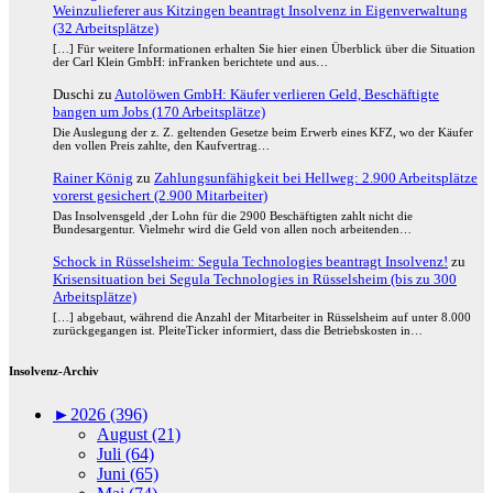
Weinzulieferer aus Kitzingen beantragt Insolvenz in Eigenverwaltung
(32 Arbeitsplätze)
[…] Für weitere Informationen erhalten Sie hier einen Überblick über die Situation
der Carl Klein GmbH: inFranken berichtete und aus…
Duschi
zu
Autolöwen GmbH: Käufer verlieren Geld, Beschäftigte
bangen um Jobs (170 Arbeitsplätze)
Die Auslegung der z. Z. geltenden Gesetze beim Erwerb eines KFZ, wo der Käufer
den vollen Preis zahlte, den Kaufvertrag…
Rainer König
zu
Zahlungsunfähigkeit bei Hellweg: 2.900 Arbeitsplätze
vorerst gesichert (2.900 Mitarbeiter)
Das Insolvensgeld ,der Lohn für die 2900 Beschäftigten zahlt nicht die
Bundesargentur. Vielmehr wird die Geld von allen noch arbeitenden…
Schock in Rüsselsheim: Segula Technologies beantragt Insolvenz!
zu
Krisensituation bei Segula Technologies in Rüsselsheim (bis zu 300
Arbeitsplätze)
[…] abgebaut, während die Anzahl der Mitarbeiter in Rüsselsheim auf unter 8.000
zurückgegangen ist. PleiteTicker informiert, dass die Betriebskosten in…
Insolvenz-Archiv
►
2026 (396)
August (21)
Juli (64)
Juni (65)