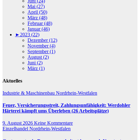
Juni (24)
Mai (27)
April (50)
März (48)
Februar (48)
Januar (46)
►
2023 (22)
Dezember (12)
November (4)
September (1)
August (2)
Juni (2)
März (1)
Aktuelles
Industrie & Maschinenbau
Nordrhein-Westfalen
Feuer, Versicherungsstreit, Zahlungsunfähigkeit: Werdohler
Härterei kämpft ums Überleben (26 Arbeitsplätze)
9. August 2026
Keine Kommentare
Einzelhandel
Nordrhein-Westfalen