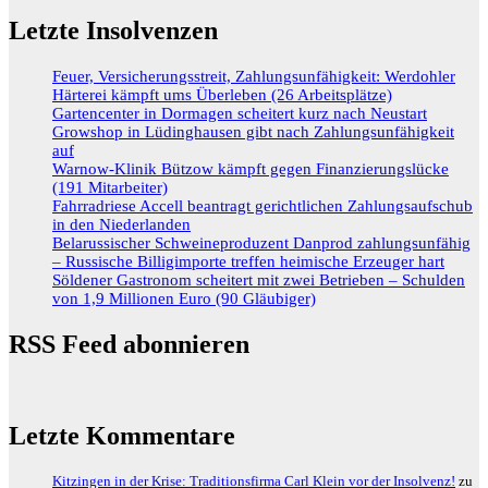
Letzte Insolvenzen
Feuer, Versicherungsstreit, Zahlungsunfähigkeit: Werdohler
Härterei kämpft ums Überleben (26 Arbeitsplätze)
Gartencenter in Dormagen scheitert kurz nach Neustart
Growshop in Lüdinghausen gibt nach Zahlungsunfähigkeit
auf
Warnow-Klinik Bützow kämpft gegen Finanzierungslücke
(191 Mitarbeiter)
Fahrradriese Accell beantragt gerichtlichen Zahlungsaufschub
in den Niederlanden
Belarussischer Schweineproduzent Danprod zahlungsunfähig
– Russische Billigimporte treffen heimische Erzeuger hart
Söldener Gastronom scheitert mit zwei Betrieben – Schulden
von 1,9 Millionen Euro (90 Gläubiger)
RSS Feed abonnieren
Letzte Kommentare
Kitzingen in der Krise: Traditionsfirma Carl Klein vor der Insolvenz!
zu