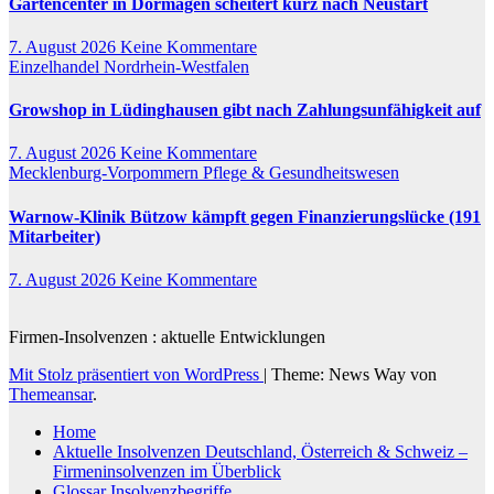
Gartencenter in Dormagen scheitert kurz nach Neustart
7. August 2026
Keine Kommentare
Einzelhandel
Nordrhein-Westfalen
Growshop in Lüdinghausen gibt nach Zahlungsunfähigkeit auf
7. August 2026
Keine Kommentare
Mecklenburg-Vorpommern
Pflege & Gesundheitswesen
Warnow-Klinik Bützow kämpft gegen Finanzierungslücke (191
Mitarbeiter)
7. August 2026
Keine Kommentare
Firmen-Insolvenzen : aktuelle Entwicklungen
Mit Stolz präsentiert von WordPress
|
Theme: News Way von
Themeansar
.
Home
Aktuelle Insolvenzen Deutschland, Österreich & Schweiz –
Firmeninsolvenzen im Überblick
Glossar Insolvenzbegriffe