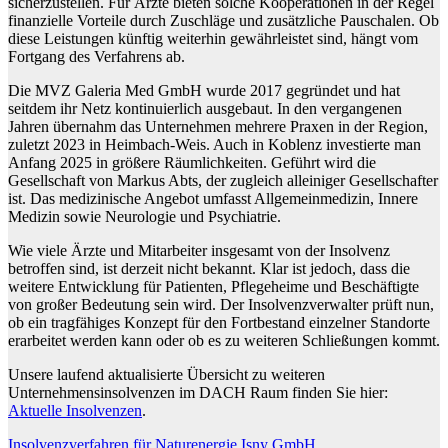
sicherzustellen. Für Ärzte bieten solche Kooperationen in der Regel
finanzielle Vorteile durch Zuschläge und zusätzliche Pauschalen. Ob
diese Leistungen künftig weiterhin gewährleistet sind, hängt vom
Fortgang des Verfahrens ab.
Die MVZ Galeria Med GmbH wurde 2017 gegründet und hat
seitdem ihr Netz kontinuierlich ausgebaut. In den vergangenen
Jahren übernahm das Unternehmen mehrere Praxen in der Region,
zuletzt 2023 in Heimbach-Weis. Auch in Koblenz investierte man
Anfang 2025 in größere Räumlichkeiten. Geführt wird die
Gesellschaft von Markus Abts, der zugleich alleiniger Gesellschafter
ist. Das medizinische Angebot umfasst Allgemeinmedizin, Innere
Medizin sowie Neurologie und Psychiatrie.
Wie viele Ärzte und Mitarbeiter insgesamt von der Insolvenz
betroffen sind, ist derzeit nicht bekannt. Klar ist jedoch, dass die
weitere Entwicklung für Patienten, Pflegeheime und Beschäftigte
von großer Bedeutung sein wird. Der Insolvenzverwalter prüft nun,
ob ein tragfähiges Konzept für den Fortbestand einzelner Standorte
erarbeitet werden kann oder ob es zu weiteren Schließungen kommt.
Unsere laufend aktualisierte Übersicht zu weiteren
Unternehmensinsolvenzen im DACH Raum finden Sie hier:
Aktuelle Insolvenzen
.
Beitragsnavigation
Insolvenzverfahren für Naturenergie Isny GmbH