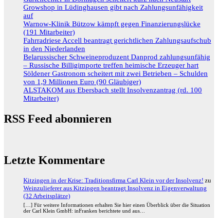
Growshop in Lüdinghausen gibt nach Zahlungsunfähigkeit
auf
Warnow-Klinik Bützow kämpft gegen Finanzierungslücke
(191 Mitarbeiter)
Fahrradriese Accell beantragt gerichtlichen Zahlungsaufschub
in den Niederlanden
Belarussischer Schweineproduzent Danprod zahlungsunfähig
– Russische Billigimporte treffen heimische Erzeuger hart
Söldener Gastronom scheitert mit zwei Betrieben – Schulden
von 1,9 Millionen Euro (90 Gläubiger)
ALSTAKOM aus Ebersbach stellt Insolvenzantrag (rd. 100
Mitarbeiter)
RSS Feed abonnieren
Letzte Kommentare
Kitzingen in der Krise: Traditionsfirma Carl Klein vor der Insolvenz!
zu
Weinzulieferer aus Kitzingen beantragt Insolvenz in Eigenverwaltung
(32 Arbeitsplätze)
[…] Für weitere Informationen erhalten Sie hier einen Überblick über die Situation
der Carl Klein GmbH: inFranken berichtete und aus…