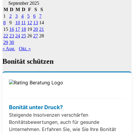
September 2025
M
D
M
D
F
S
S
1
2
3
4
5
6
7
8
9
10
11
12
13
14
15
16
17
18
19
20
21
22
23
24
25
26
27
28
29
30
« Aug.
Okt. »
Bonität schützen
Bonität unter Druck?
Steigende Insolvenzen verschärfen
Bonitätsbewertungen, auch für gesunde
Unternehmen. Erfahren Sie, wie Sie Ihre Bonität