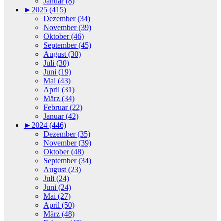
Januar (8)
►
2025 (415)
Dezember (34)
November (39)
Oktober (46)
September (45)
August (30)
Juli (30)
Juni (19)
Mai (43)
April (31)
März (34)
Februar (22)
Januar (42)
►
2024 (446)
Dezember (35)
November (39)
Oktober (48)
September (34)
August (23)
Juli (24)
Juni (24)
Mai (27)
April (50)
März (48)