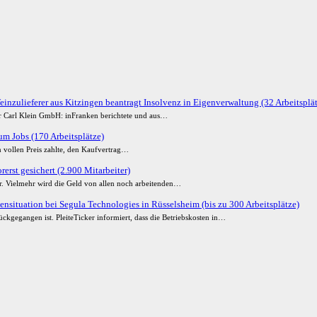
einzulieferer aus Kitzingen beantragt Insolvenz in Eigenverwaltung (32 Arbeitsplä
der Carl Klein GmbH: inFranken berichtete und aus…
m Jobs (170 Arbeitsplätze)
 vollen Preis zahlte, den Kaufvertrag…
erst gesichert (2.900 Mitarbeiter)
ur. Vielmehr wird die Geld von allen noch arbeitenden…
ensituation bei Segula Technologies in Rüsselsheim (bis zu 300 Arbeitsplätze)
ckgegangen ist. PleiteTicker informiert, dass die Betriebskosten in…