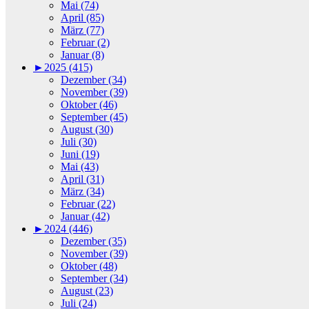
Mai (74)
April (85)
März (77)
Februar (2)
Januar (8)
►
2025 (415)
Dezember (34)
November (39)
Oktober (46)
September (45)
August (30)
Juli (30)
Juni (19)
Mai (43)
April (31)
März (34)
Februar (22)
Januar (42)
►
2024 (446)
Dezember (35)
November (39)
Oktober (48)
September (34)
August (23)
Juli (24)