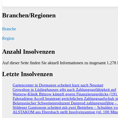
Branchen/Regionen
Branche
Region
Anzahl Insolvenzen
Auf dieser Seite finden Sie aktuell Informationen zu insgesamt
1.278
I
Letzte Insolvenzen
Gartencenter in Dormagen scheitert kurz nach Neustart
Growshop in Lüdinghausen gibt nach Zahlungsunfähigkeit auf
Warnow-Klinik Bützow kämpft gegen Finanzierungslücke (191 M
Fahrradriese Accell beantragt gerichtlichen Zahlungsaufschub 
Belarussischer Schweineproduzent Danprod zahlungsunfähig – R
Söldener Gastronom scheitert mit zwei Betrieben – Schulden vo
ALSTAKOM aus Ebersbach stellt Insolvenzantrag (rd. 100 Mitar