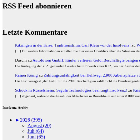
RSS Feed abonnieren
Letzte Kommentare
Kitzingen in der Krise: Traditionsfirma Carl Klein vor der Insolvenz!
zu
W
[…] Für weitere Informationen erhalten Sie hier einen Überblick über die Situation 
Duschi
zu
Autolöwen GmbH: Käufer verlieren Geld, Beschäftigte bangen u
Die Auslegung der z. Z. geltenden Gesetze beim Erwerb eines KFZ, wo der Käufer den
Rainer König
zu
Zahlungsunfähigkeit bei Hellweg: 2.900 Arbeitsplätze vor
Das Insolvensgeld ,der Lohn für die 2900 Beschäftigten zahlt nicht die Bundesargent
Schock in Rüsselsheim: Segula Technologies beantragt Insolvenz!
zu
Kris
[…] abgebaut, während die Anzahl der Mitarbeiter in Rüsselsheim auf unter 8.000 zurü
Insolvenz-Archiv
►
2026 (395)
August (20)
Juli (64)
Juni (65)