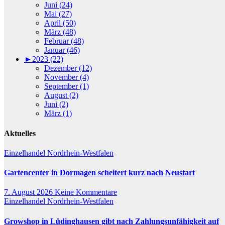
Juni (24)
Mai (27)
April (50)
März (48)
Februar (48)
Januar (46)
►
2023 (22)
Dezember (12)
November (4)
September (1)
August (2)
Juni (2)
März (1)
Aktuelles
Einzelhandel
Nordrhein-Westfalen
Gartencenter in Dormagen scheitert kurz nach Neustart
7. August 2026
Keine Kommentare
Einzelhandel
Nordrhein-Westfalen
Growshop in Lüdinghausen gibt nach Zahlungsunfähigkeit auf