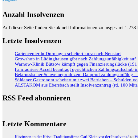
Anzahl Insolvenzen
Auf dieser Seite finden Sie aktuell Informationen zu insgesamt
1.278
I
Letzte Insolvenzen
Gartencenter in Dormagen scheitert kurz nach Neustart
Growshop in Lüdinghausen gibt nach Zahlungsunfähigkeit auf
Warnow-Klinik Bützow kämpft gegen Finanzierungslücke (191 M
Fahrradriese Accell beantragt gerichtlichen Zahlungsaufschub 
Belarussischer Schweineproduzent Danprod zahlungsunfähig – R
Söldener Gastronom scheitert mit zwei Betrieben – Schulden vo
ALSTAKOM aus Ebersbach stellt Insolvenzantrag (rd. 100 Mitar
RSS Feed abonnieren
Letzte Kommentare
Kitzingen in der Krise: Traditionsfirma Carl Klein vor der Insolvenz!
zu
W