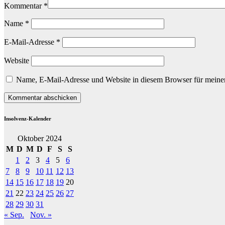
Kommentar
*
Name
*
E-Mail-Adresse
*
Website
Name, E-Mail-Adresse und Website in diesem Browser für meine
Insolvenz-Kalender
Oktober 2024
M
D
M
D
F
S
S
1
2
3
4
5
6
7
8
9
10
11
12
13
14
15
16
17
18
19
20
21
22
23
24
25
26
27
28
29
30
31
« Sep.
Nov. »