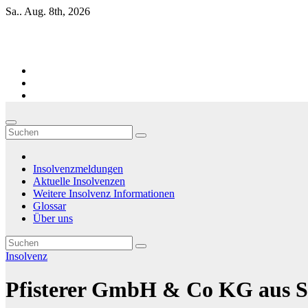
Zum
Sa.. Aug. 8th, 2026
Inhalt
springen
Firmen-Insolvenzen : aktuelle Entwicklungen
Insolvenzmeldungen
Aktuelle Insolvenzen
Weitere Insolvenz Informationen
Glossar
Über uns
Insolvenz
Pfisterer GmbH & Co KG aus Sal