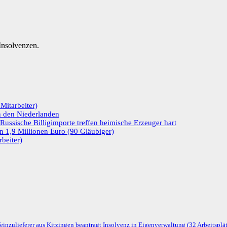
nsolvenzen.
itarbeiter)
in den Niederlanden
ussische Billigimporte treffen heimische Erzeuger hart
n 1,9 Millionen Euro (90 Gläubiger)
beiter)
einzulieferer aus Kitzingen beantragt Insolvenz in Eigenverwaltung (32 Arbeitsplä