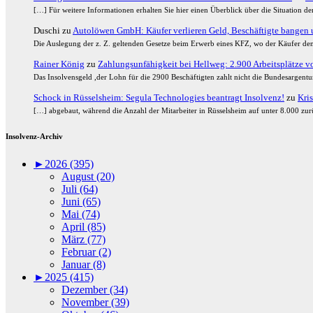
[…] Für weitere Informationen erhalten Sie hier einen Überblick über die Situation 
Duschi
zu
Autolöwen GmbH: Käufer verlieren Geld, Beschäftigte bangen u
Die Auslegung der z. Z. geltenden Gesetze beim Erwerb eines KFZ, wo der Käufer den
Rainer König
zu
Zahlungsunfähigkeit bei Hellweg: 2.900 Arbeitsplätze vor
Das Insolvensgeld ,der Lohn für die 2900 Beschäftigten zahlt nicht die Bundesargent
Schock in Rüsselsheim: Segula Technologies beantragt Insolvenz!
zu
Kris
[…] abgebaut, während die Anzahl der Mitarbeiter in Rüsselsheim auf unter 8.000 zurü
Insolvenz-Archiv
►
2026 (395)
August (20)
Juli (64)
Juni (65)
Mai (74)
April (85)
März (77)
Februar (2)
Januar (8)
►
2025 (415)
Dezember (34)
November (39)