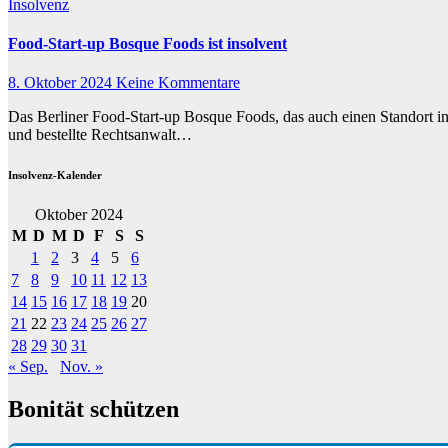
Insolvenz
Food-Start-up Bosque Foods ist insolvent
8. Oktober 2024
Keine Kommentare
Das Berliner Food-Start-up Bosque Foods, das auch einen Standort i
und bestellte Rechtsanwalt…
Insolvenz-Kalender
Oktober 2024
M
D
M
D
F
S
S
1
2
3
4
5
6
7
8
9
10
11
12
13
14
15
16
17
18
19
20
21
22
23
24
25
26
27
28
29
30
31
« Sep.
Nov. »
Bonität schützen