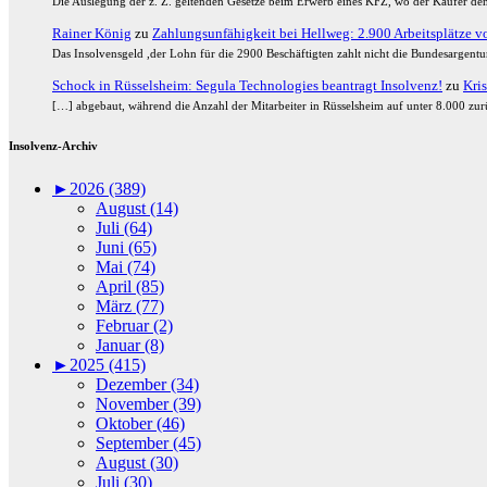
Die Auslegung der z. Z. geltenden Gesetze beim Erwerb eines KFZ, wo der Käufer den
Rainer König
zu
Zahlungsunfähigkeit bei Hellweg: 2.900 Arbeitsplätze vor
Das Insolvensgeld ,der Lohn für die 2900 Beschäftigten zahlt nicht die Bundesargent
Schock in Rüsselsheim: Segula Technologies beantragt Insolvenz!
zu
Kris
[…] abgebaut, während die Anzahl der Mitarbeiter in Rüsselsheim auf unter 8.000 zurü
Insolvenz-Archiv
►
2026 (389)
August (14)
Juli (64)
Juni (65)
Mai (74)
April (85)
März (77)
Februar (2)
Januar (8)
►
2025 (415)
Dezember (34)
November (39)
Oktober (46)
September (45)
August (30)
Juli (30)