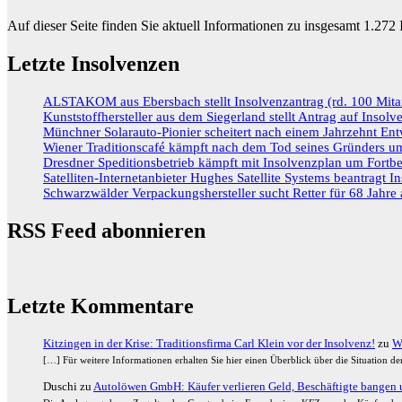
Auf dieser Seite finden Sie aktuell Informationen zu insgesamt
1.272
I
Letzte Insolvenzen
ALSTAKOM aus Ebersbach stellt Insolvenzantrag (rd. 100 Mitar
Kunststoffhersteller aus dem Siegerland stellt Antrag auf Insolv
Münchner Solarauto-Pionier scheitert nach einem Jahrzehnt Ent
Wiener Traditionscafé kämpft nach dem Tod seines Gründers um
Dresdner Speditionsbetrieb kämpft mit Insolvenzplan um Fortbe
Satelliten-Internetanbieter Hughes Satellite Systems beantragt I
Schwarzwälder Verpackungshersteller sucht Retter für 68 Jahre a
RSS Feed abonnieren
Letzte Kommentare
Kitzingen in der Krise: Traditionsfirma Carl Klein vor der Insolvenz!
zu
W
[…] Für weitere Informationen erhalten Sie hier einen Überblick über die Situation 
Duschi
zu
Autolöwen GmbH: Käufer verlieren Geld, Beschäftigte bangen u