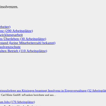
nsolvenzen.
beiter)
enz (290 Arbeitsplätze)
wicklungsarbeit
s Überleben (30 Arbeitsplätze)
stand (keine Mitarbeiterzahl bekannt)
nsolvenzschutz
lten Betrieb (110 Arbeitsplätze)
einzulieferer aus Kitzingen beantragt Insolvenz in Eigenverwaltung (32 Arbeitsplä
der Carl Klein GmbH: inFranken berichtete und aus…
m Jobs (170 Arbeitsplätze)