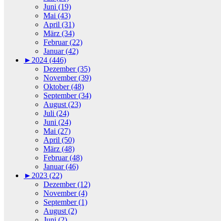
Juni (19)
Mai (43)
April (31)
März (34)
Februar (22)
Januar (42)
►
2024 (446)
Dezember (35)
November (39)
Oktober (48)
September (34)
August (23)
Juli (24)
Juni (24)
Mai (27)
April (50)
März (48)
Februar (48)
Januar (46)
►
2023 (22)
Dezember (12)
November (4)
September (1)
August (2)
Juni (2)