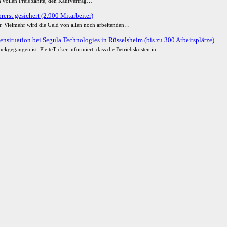
 vollen Preis zahlte, den Kaufvertrag…
erst gesichert (2.900 Mitarbeiter)
ur. Vielmehr wird die Geld von allen noch arbeitenden…
ensituation bei Segula Technologies in Rüsselsheim (bis zu 300 Arbeitsplätze)
ckgegangen ist. PleiteTicker informiert, dass die Betriebskosten in…