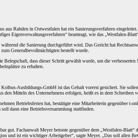
 aus Rahden in Ostwestfalen hat ein Sanierungsverfahren eingeleitet. 
ufiges Eigenverwaltungsverfahren“ beantragt, wie das „Westfalen-Blatt“
n, während die Sanierung durchgeführt wird. Das Gericht hat Rechtsan
zum Generalbevollmächtigten bestellt wurde.
ie Belegschaft, dass dieser Schritt gewählt wurde, um die verbesserte
eitsplätze zu erhalten.
r Kolbus-Ausbildungs-GmbH ist das Gehalt vorerst gesichert. Sie soll
us den Mitteln des Unternehmens erfolgen, heißt es in dem Schreiben 
rnehmen Betriebsferien hat, bestätigte eine Mitarbeiterin gegenüber t-
n soll dann eine Betriebsversammlung stattfinden.
nbar gut. Fachanwalt Meyer betonte gegenüber dem „Westfalen-Blatt“ 
on und ist ein wichtiger Arbeitgeber“, sagte Meyer. „Das soll allen Be