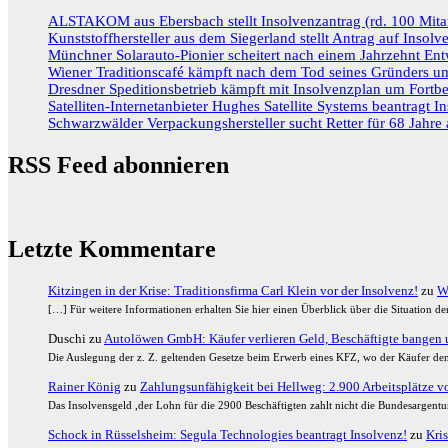
ALSTAKOM aus Ebersbach stellt Insolvenzantrag (rd. 100 Mitar
Kunststoffhersteller aus dem Siegerland stellt Antrag auf Insolv
Münchner Solarauto-Pionier scheitert nach einem Jahrzehnt Ent
Wiener Traditionscafé kämpft nach dem Tod seines Gründers um
Dresdner Speditionsbetrieb kämpft mit Insolvenzplan um Fortbe
Satelliten-Internetanbieter Hughes Satellite Systems beantragt I
Schwarzwälder Verpackungshersteller sucht Retter für 68 Jahre a
RSS Feed abonnieren
Letzte Kommentare
Kitzingen in der Krise: Traditionsfirma Carl Klein vor der Insolvenz!
zu
W
[…] Für weitere Informationen erhalten Sie hier einen Überblick über die Situation 
Duschi
zu
Autolöwen GmbH: Käufer verlieren Geld, Beschäftigte bangen u
Die Auslegung der z. Z. geltenden Gesetze beim Erwerb eines KFZ, wo der Käufer den
Rainer König
zu
Zahlungsunfähigkeit bei Hellweg: 2.900 Arbeitsplätze vor
Das Insolvensgeld ,der Lohn für die 2900 Beschäftigten zahlt nicht die Bundesargent
Schock in Rüsselsheim: Segula Technologies beantragt Insolvenz!
zu
Kris