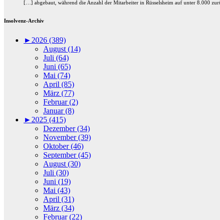
[…] abgebaut, während die Anzahl der Mitarbeiter in Rüsselsheim auf unter 8.000 zurü
Insolvenz-Archiv
►
2026 (389)
August (14)
Juli (64)
Juni (65)
Mai (74)
April (85)
März (77)
Februar (2)
Januar (8)
►
2025 (415)
Dezember (34)
November (39)
Oktober (46)
September (45)
August (30)
Juli (30)
Juni (19)
Mai (43)
April (31)
März (34)
Februar (22)