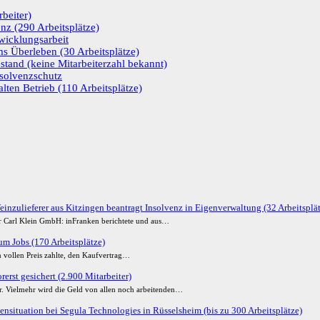
beiter)
enz (290 Arbeitsplätze)
wicklungsarbeit
s Überleben (30 Arbeitsplätze)
stand (keine Mitarbeiterzahl bekannt)
nsolvenzschutz
lten Betrieb (110 Arbeitsplätze)
einzulieferer aus Kitzingen beantragt Insolvenz in Eigenverwaltung (32 Arbeitsplä
der Carl Klein GmbH: inFranken berichtete und aus…
m Jobs (170 Arbeitsplätze)
 vollen Preis zahlte, den Kaufvertrag…
erst gesichert (2.900 Mitarbeiter)
ur. Vielmehr wird die Geld von allen noch arbeitenden…
ensituation bei Segula Technologies in Rüsselsheim (bis zu 300 Arbeitsplätze)