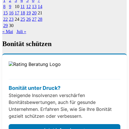
1
2
3
4
5
6
7
8
9
10
11
12
13
14
15
16
17
18
19
20
21
22
23
24
25
26
27
28
29
30
« Mai
Juli »
Bonität schützen
Bonität unter Druck?
Steigende Insolvenzen verschärfen
Bonitätsbewertungen, auch für gesunde
Unternehmen. Erfahren Sie, wie Sie Ihre Bonität
gezielt schützen oder verbessern.