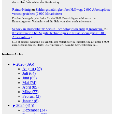
den vollen Preis zahlte, den Kaufvertrag…
Rainer König
zu
Zahlungsunfähigkeit bei Hellweg: 2.900 Arbeitsplätze
vorerst gesichert (2.900 Mitarbeiter)
Das Insolvensgeld ,der Lohn für die 2900 Beschäftigten zahlt nicht die
Bundesargentur. Vielmehr wird die Geld von allen noch arbeitenden…
Schock in Rüsselsheim: Segula Technologies beantragt Insolvenz!
zu
Krisensituation bei Segula Technologies in Rüsselsheim (bis zu 300
Arbeitsplätze)
[…] abgebaut, während die Anzahl der Mitarbeiter in Rüsselsheim auf unter 8.000
zurückgegangen ist. PleiteTicker informiert, dass die Betriebskosten in…
Insolvenz-Archiv
►
2026 (395)
August (20)
Juli (64)
Juni (65)
Mai (74)
April (85)
März (77)
Februar (2)
Januar (8)
►
2025 (415)
Dezember (34)