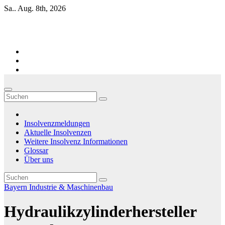
Zum
Sa.. Aug. 8th, 2026
Inhalt
springen
Firmen-Insolvenzen : aktuelle Entwicklungen
Insolvenzmeldungen
Aktuelle Insolvenzen
Weitere Insolvenz Informationen
Glossar
Über uns
Bayern
Industrie & Maschinenbau
Hydraulikzylinderhersteller