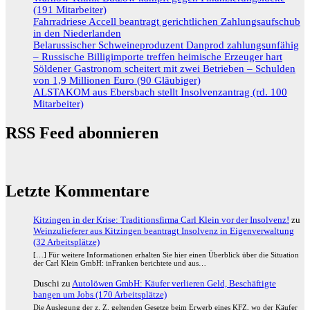
(191 Mitarbeiter)
Fahrradriese Accell beantragt gerichtlichen Zahlungsaufschub
in den Niederlanden
Belarussischer Schweineproduzent Danprod zahlungsunfähig
– Russische Billigimporte treffen heimische Erzeuger hart
Söldener Gastronom scheitert mit zwei Betrieben – Schulden
von 1,9 Millionen Euro (90 Gläubiger)
ALSTAKOM aus Ebersbach stellt Insolvenzantrag (rd. 100
Mitarbeiter)
RSS Feed abonnieren
Letzte Kommentare
Kitzingen in der Krise: Traditionsfirma Carl Klein vor der Insolvenz!
zu
Weinzulieferer aus Kitzingen beantragt Insolvenz in Eigenverwaltung
(32 Arbeitsplätze)
[…] Für weitere Informationen erhalten Sie hier einen Überblick über die Situation
der Carl Klein GmbH: inFranken berichtete und aus…
Duschi
zu
Autolöwen GmbH: Käufer verlieren Geld, Beschäftigte
bangen um Jobs (170 Arbeitsplätze)
Die Auslegung der z. Z. geltenden Gesetze beim Erwerb eines KFZ, wo der Käufer