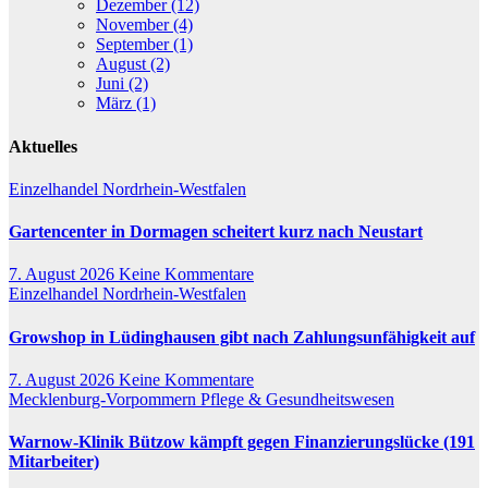
Dezember (12)
November (4)
September (1)
August (2)
Juni (2)
März (1)
Aktuelles
Einzelhandel
Nordrhein-Westfalen
Gartencenter in Dormagen scheitert kurz nach Neustart
7. August 2026
Keine Kommentare
Einzelhandel
Nordrhein-Westfalen
Growshop in Lüdinghausen gibt nach Zahlungsunfähigkeit auf
7. August 2026
Keine Kommentare
Mecklenburg-Vorpommern
Pflege & Gesundheitswesen
Warnow-Klinik Bützow kämpft gegen Finanzierungslücke (191
Mitarbeiter)