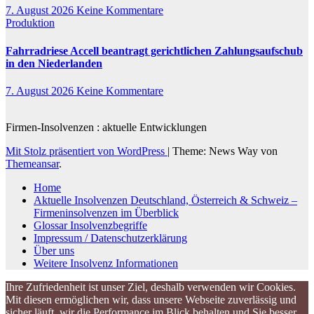
7. August 2026
Keine Kommentare
Produktion
Fahrradriese Accell beantragt gerichtlichen Zahlungsaufschub
in den Niederlanden
7. August 2026
Keine Kommentare
Firmen-Insolvenzen : aktuelle Entwicklungen
Mit Stolz präsentiert von WordPress
|
Theme: News Way von
Themeansar
.
Home
Aktuelle Insolvenzen Deutschland, Österreich & Schweiz –
Firmeninsolvenzen im Überblick
Glossar Insolvenzbegriffe
Impressum / Datenschutzerklärung
Über uns
Weitere Insolvenz Informationen
Ihre Zufriedenheit ist unser Ziel, deshalb verwenden wir Cookies.
Mit diesen ermöglichen wir, dass unsere Webseite zuverlässig und
sicher läuft, wir die Performance im Blick behalten und Sie besser