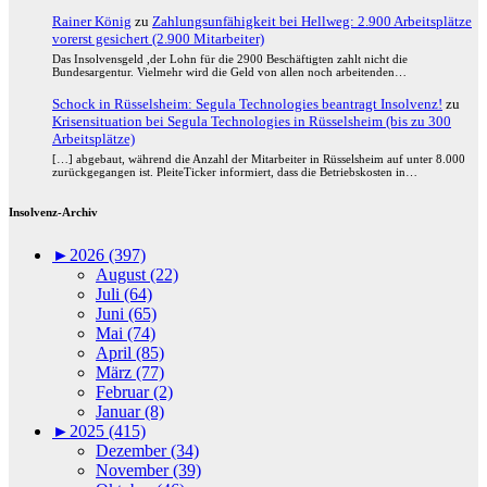
Rainer König
zu
Zahlungsunfähigkeit bei Hellweg: 2.900 Arbeitsplätze
vorerst gesichert (2.900 Mitarbeiter)
Das Insolvensgeld ,der Lohn für die 2900 Beschäftigten zahlt nicht die
Bundesargentur. Vielmehr wird die Geld von allen noch arbeitenden…
Schock in Rüsselsheim: Segula Technologies beantragt Insolvenz!
zu
Krisensituation bei Segula Technologies in Rüsselsheim (bis zu 300
Arbeitsplätze)
[…] abgebaut, während die Anzahl der Mitarbeiter in Rüsselsheim auf unter 8.000
zurückgegangen ist. PleiteTicker informiert, dass die Betriebskosten in…
Insolvenz-Archiv
►
2026 (397)
August (22)
Juli (64)
Juni (65)
Mai (74)
April (85)
März (77)
Februar (2)
Januar (8)
►
2025 (415)
Dezember (34)
November (39)