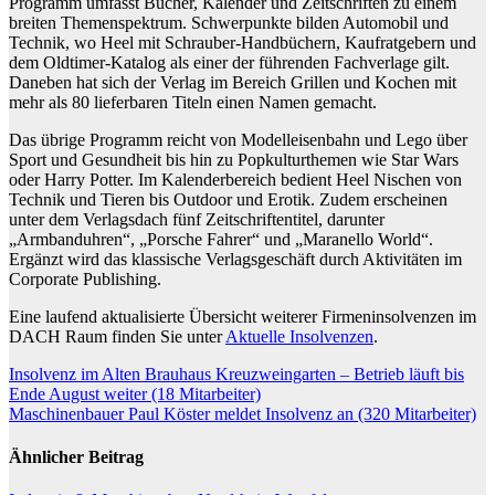
Programm umfasst Bücher, Kalender und Zeitschriften zu einem
breiten Themenspektrum. Schwerpunkte bilden Automobil und
Technik, wo Heel mit Schrauber-Handbüchern, Kaufratgebern und
dem Oldtimer-Katalog als einer der führenden Fachverlage gilt.
Daneben hat sich der Verlag im Bereich Grillen und Kochen mit
mehr als 80 lieferbaren Titeln einen Namen gemacht.
Das übrige Programm reicht von Modelleisenbahn und Lego über
Sport und Gesundheit bis hin zu Popkulturthemen wie Star Wars
oder Harry Potter. Im Kalenderbereich bedient Heel Nischen von
Technik und Tieren bis Outdoor und Erotik. Zudem erscheinen
unter dem Verlagsdach fünf Zeitschriftentitel, darunter
„Armbanduhren“, „Porsche Fahrer“ und „Maranello World“.
Ergänzt wird das klassische Verlagsgeschäft durch Aktivitäten im
Corporate Publishing.
Eine laufend aktualisierte Übersicht weiterer Firmeninsolvenzen im
DACH Raum finden Sie unter
Aktuelle Insolvenzen
.
Beitragsnavigation
Insolvenz im Alten Brauhaus Kreuzweingarten – Betrieb läuft bis
Ende August weiter (18 Mitarbeiter)
Maschinenbauer Paul Köster meldet Insolvenz an (320 Mitarbeiter)
Ähnlicher Beitrag