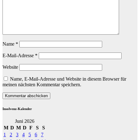
Name
*
E-Mail-Adresse
*
Website
Name, E-Mail-Adresse und Website in diesem Browser für
meinen nächsten Kommentar speichern.
Insolvenz-Kalender
Juni 2026
M
D
M
D
F
S
S
1
2
3
4
5
6
7