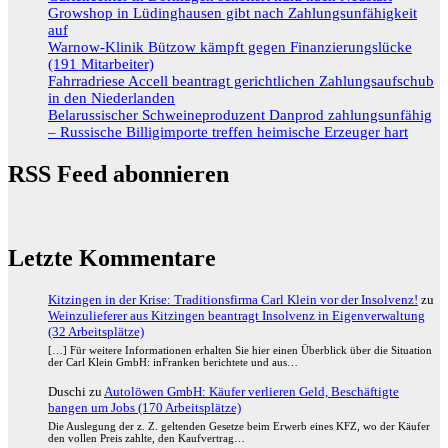
Growshop in Lüdinghausen gibt nach Zahlungsunfähigkeit
auf
Warnow-Klinik Bützow kämpft gegen Finanzierungslücke
(191 Mitarbeiter)
Fahrradriese Accell beantragt gerichtlichen Zahlungsaufschub
in den Niederlanden
Belarussischer Schweineproduzent Danprod zahlungsunfähig
– Russische Billigimporte treffen heimische Erzeuger hart
RSS Feed abonnieren
Letzte Kommentare
Kitzingen in der Krise: Traditionsfirma Carl Klein vor der Insolvenz!
zu
Weinzulieferer aus Kitzingen beantragt Insolvenz in Eigenverwaltung
(32 Arbeitsplätze)
[…] Für weitere Informationen erhalten Sie hier einen Überblick über die Situation
der Carl Klein GmbH: inFranken berichtete und aus…
Duschi
zu
Autolöwen GmbH: Käufer verlieren Geld, Beschäftigte
bangen um Jobs (170 Arbeitsplätze)
Die Auslegung der z. Z. geltenden Gesetze beim Erwerb eines KFZ, wo der Käufer
den vollen Preis zahlte, den Kaufvertrag…