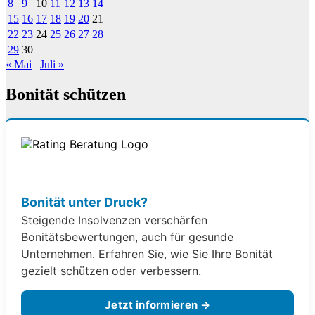
8
9
10
11
12
13
14
15
16
17
18
19
20
21
22
23
24
25
26
27
28
29
30
« Mai
Juli »
Bonität schützen
Bonität unter Druck?
Steigende Insolvenzen verschärfen
Bonitätsbewertungen, auch für gesunde
Unternehmen. Erfahren Sie, wie Sie Ihre Bonität
gezielt schützen oder verbessern.
Jetzt informieren →