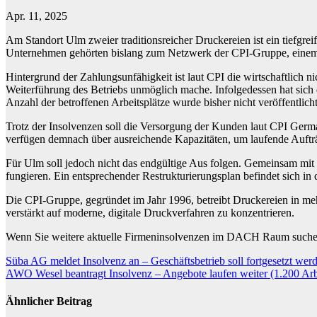
Apr. 11, 2025
Am Standort Ulm zweier traditionsreicher Druckereien ist ein tief
Unternehmen gehörten bislang zum Netzwerk der CPI-Gruppe, einem e
Hintergrund der Zahlungsunfähigkeit ist laut CPI die wirtschaftlich n
Weiterführung des Betriebs unmöglich mache. Infolgedessen hat sic
Anzahl der betroffenen Arbeitsplätze wurde bisher nicht veröffentlicht
Trotz der Insolvenzen soll die Versorgung der Kunden laut CPI Germ
verfügen demnach über ausreichende Kapazitäten, um laufende Auft
Für Ulm soll jedoch nicht das endgültige Aus folgen. Gemeinsam mit 
fungieren. Ein entsprechender Restrukturierungsplan befindet sich in
Die CPI-Gruppe, gegründet im Jahr 1996, betreibt Druckereien in mehr
verstärkt auf moderne, digitale Druckverfahren zu konzentrieren.
Wenn Sie weitere aktuelle Firmeninsolvenzen im DACH Raum suchen,
Beitragsnavigation
Süba AG meldet Insolvenz an – Geschäftsbetrieb soll fortgesetzt wer
AWO Wesel beantragt Insolvenz – Angebote laufen weiter (1.200 Arbe
Ähnlicher Beitrag