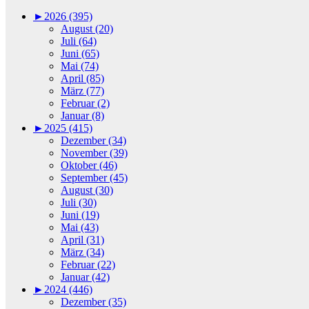
►
2026 (395)
August (20)
Juli (64)
Juni (65)
Mai (74)
April (85)
März (77)
Februar (2)
Januar (8)
►
2025 (415)
Dezember (34)
November (39)
Oktober (46)
September (45)
August (30)
Juli (30)
Juni (19)
Mai (43)
April (31)
März (34)
Februar (22)
Januar (42)
►
2024 (446)
Dezember (35)