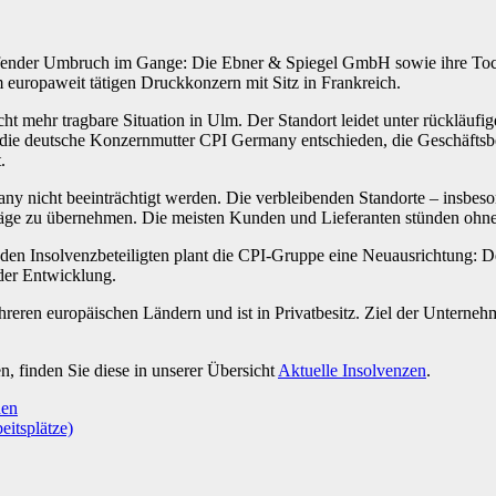
greifender Umbruch im Gange: Die Ebner & Spiegel GmbH sowie ihre To
uropaweit tätigen Druckkonzern mit Sitz in Frankreich.
icht mehr tragbare Situation in Ulm. Der Standort leidet unter rückläuf
h die deutsche Konzernmutter CPI Germany entschieden, die Geschäft
.
any nicht beeinträchtigt werden. Die verbleibenden Standorte – insbe
räge zu übernehmen. Die meisten Kunden und Lieferanten stünden ohne
den Insolvenzbeteiligten plant die CPI-Gruppe eine Neuausrichtung: De
 der Entwicklung.
eren europäischen Ländern und ist in Privatbesitz. Ziel der Unternehm
 finden Sie diese in unserer Übersicht
Aktuelle Insolvenzen
.
den
itsplätze)