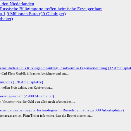
in den Niederlanden
ussische Billigimporte treffen heimische Erzeuger hart
n 1,9 Millionen Euro (90 Gläubiger)
beiter)
einzulieferer aus Kitzingen beantragt Insolvenz in Eigenverwaltung (32 Arbeitsplä
der Carl Klein GmbH: inFranken berichtete und aus…
m Jobs (170 Arbeitsplätze)
 vollen Preis zahlte, den Kaufvertrag…
erst gesichert (2.900 Mitarbeiter)
ur. Vielmehr wird die Geld von allen noch arbeitenden…
ensituation bei Segula Technologies in Rüsselsheim (bis zu 300 Arbeitsplätze)
ckgegangen ist. PleiteTicker informiert, dass die Betriebskosten in…