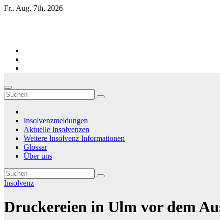
Zum
Fr.. Aug. 7th, 2026
Inhalt
springen
Firmen-Insolvenzen : aktuelle Entwicklungen
Insolvenzmeldungen
Aktuelle Insolvenzen
Weitere Insolvenz Informationen
Glossar
Über uns
Insolvenz
Druckereien in Ulm vor dem Aus 