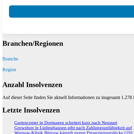
Branchen/Regionen
Branche
Region
Anzahl Insolvenzen
Auf dieser Seite finden Sie aktuell Informationen zu insgesamt
1.278
I
Letzte Insolvenzen
Gartencenter in Dormagen scheitert kurz nach Neustart
Growshop in Lüdinghausen gibt nach Zahlungsunfähigkeit auf
Warnow-Klinik Bützow kämpft gegen Finanzierungslücke (191 M