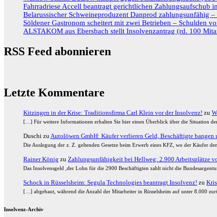
Fahrradriese Accell beantragt gerichtlichen Zahlungsaufschub 
Belarussischer Schweineproduzent Danprod zahlungsunfähig – R
Söldener Gastronom scheitert mit zwei Betrieben – Schulden vo
ALSTAKOM aus Ebersbach stellt Insolvenzantrag (rd. 100 Mitar
RSS Feed abonnieren
Letzte Kommentare
Kitzingen in der Krise: Traditionsfirma Carl Klein vor der Insolvenz!
zu
W
[…] Für weitere Informationen erhalten Sie hier einen Überblick über die Situation 
Duschi
zu
Autolöwen GmbH: Käufer verlieren Geld, Beschäftigte bangen u
Die Auslegung der z. Z. geltenden Gesetze beim Erwerb eines KFZ, wo der Käufer den
Rainer König
zu
Zahlungsunfähigkeit bei Hellweg: 2.900 Arbeitsplätze vor
Das Insolvensgeld ,der Lohn für die 2900 Beschäftigten zahlt nicht die Bundesargent
Schock in Rüsselsheim: Segula Technologies beantragt Insolvenz!
zu
Kris
[…] abgebaut, während die Anzahl der Mitarbeiter in Rüsselsheim auf unter 8.000 zurü
Insolvenz-Archiv