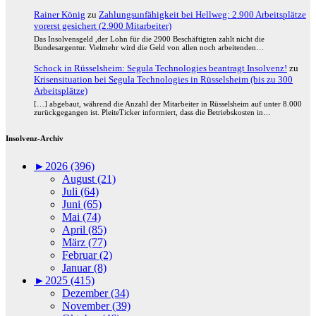
Rainer König
zu
Zahlungsunfähigkeit bei Hellweg: 2.900 Arbeitsplätze
vorerst gesichert (2.900 Mitarbeiter)
Das Insolvensgeld ,der Lohn für die 2900 Beschäftigten zahlt nicht die
Bundesargentur. Vielmehr wird die Geld von allen noch arbeitenden…
Schock in Rüsselsheim: Segula Technologies beantragt Insolvenz!
zu
Krisensituation bei Segula Technologies in Rüsselsheim (bis zu 300
Arbeitsplätze)
[…] abgebaut, während die Anzahl der Mitarbeiter in Rüsselsheim auf unter 8.000
zurückgegangen ist. PleiteTicker informiert, dass die Betriebskosten in…
Insolvenz-Archiv
►
2026 (396)
August (21)
Juli (64)
Juni (65)
Mai (74)
April (85)
März (77)
Februar (2)
Januar (8)
►
2025 (415)
Dezember (34)
November (39)