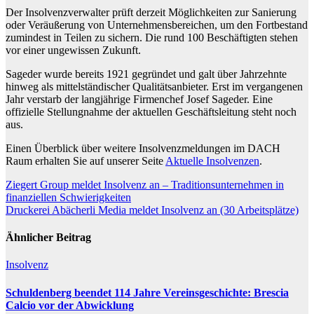
Der Insolvenzverwalter prüft derzeit Möglichkeiten zur Sanierung
oder Veräußerung von Unternehmensbereichen, um den Fortbestand
zumindest in Teilen zu sichern. Die rund 100 Beschäftigten stehen
vor einer ungewissen Zukunft.
Sageder wurde bereits 1921 gegründet und galt über Jahrzehnte
hinweg als mittelständischer Qualitätsanbieter. Erst im vergangenen
Jahr verstarb der langjährige Firmenchef Josef Sageder. Eine
offizielle Stellungnahme der aktuellen Geschäftsleitung steht noch
aus.
Einen Überblick über weitere Insolvenzmeldungen im DACH
Raum erhalten Sie auf unserer Seite
Aktuelle Insolvenzen
.
Beitragsnavigation
Ziegert Group meldet Insolvenz an – Traditionsunternehmen in
finanziellen Schwierigkeiten
Druckerei Abächerli Media meldet Insolvenz an (30 Arbeitsplätze)
Ähnlicher Beitrag
Insolvenz
Schuldenberg beendet 114 Jahre Vereinsgeschichte: Brescia
Calcio vor der Abwicklung