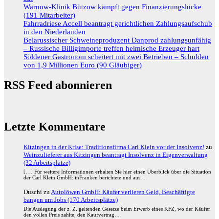
Warnow-Klinik Bützow kämpft gegen Finanzierungslücke
(191 Mitarbeiter)
Fahrradriese Accell beantragt gerichtlichen Zahlungsaufschub
in den Niederlanden
Belarussischer Schweineproduzent Danprod zahlungsunfähig
– Russische Billigimporte treffen heimische Erzeuger hart
Söldener Gastronom scheitert mit zwei Betrieben – Schulden
von 1,9 Millionen Euro (90 Gläubiger)
RSS Feed abonnieren
Letzte Kommentare
Kitzingen in der Krise: Traditionsfirma Carl Klein vor der Insolvenz!
zu
Weinzulieferer aus Kitzingen beantragt Insolvenz in Eigenverwaltung
(32 Arbeitsplätze)
[…] Für weitere Informationen erhalten Sie hier einen Überblick über die Situation
der Carl Klein GmbH: inFranken berichtete und aus…
Duschi
zu
Autolöwen GmbH: Käufer verlieren Geld, Beschäftigte
bangen um Jobs (170 Arbeitsplätze)
Die Auslegung der z. Z. geltenden Gesetze beim Erwerb eines KFZ, wo der Käufer
den vollen Preis zahlte, den Kaufvertrag…