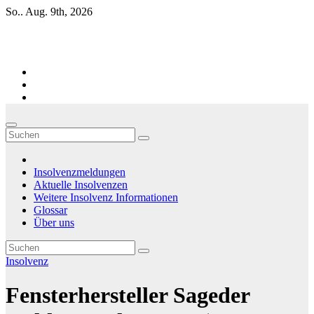
Zum
So.. Aug. 9th, 2026
Inhalt
springen
Firmen-Insolvenzen : aktuelle Entwicklungen
Insolvenzmeldungen
Aktuelle Insolvenzen
Weitere Insolvenz Informationen
Glossar
Über uns
Insolvenz
Fensterhersteller Sageder