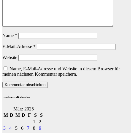
Name
*
E-Mail-Adresse
*
Website
Name, E-Mail-Adresse und Website in diesem Browser für
meinen nächsten Kommentar speichern.
Insolvenz-Kalender
März 2025
M
D
M
D
F
S
S
1
2
3
4
5
6
7
8
9