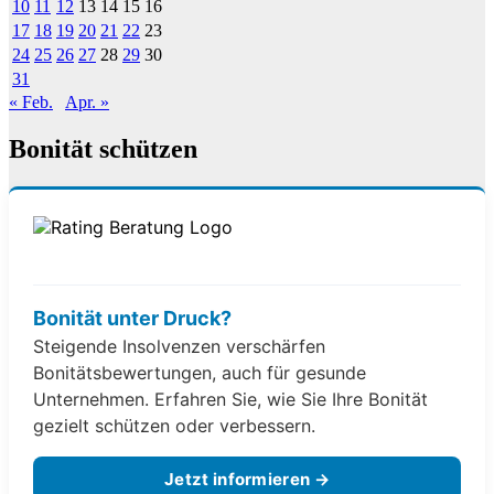
10
11
12
13
14
15
16
17
18
19
20
21
22
23
24
25
26
27
28
29
30
31
« Feb.
Apr. »
Bonität schützen
Bonität unter Druck?
Steigende Insolvenzen verschärfen
Bonitätsbewertungen, auch für gesunde
Unternehmen. Erfahren Sie, wie Sie Ihre Bonität
gezielt schützen oder verbessern.
Jetzt informieren →