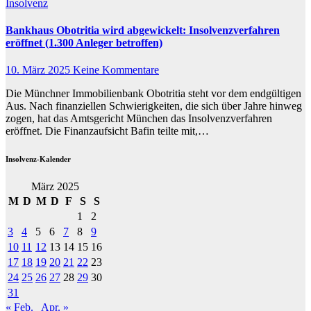
Insolvenz
Bankhaus Obotritia wird abgewickelt: Insolvenzverfahren
eröffnet (1.300 Anleger betroffen)
10. März 2025
Keine Kommentare
Die Münchner Immobilienbank Obotritia steht vor dem endgültigen
Aus. Nach finanziellen Schwierigkeiten, die sich über Jahre hinweg
zogen, hat das Amtsgericht München das Insolvenzverfahren
eröffnet. Die Finanzaufsicht Bafin teilte mit,…
Insolvenz-Kalender
März 2025
M
D
M
D
F
S
S
1
2
3
4
5
6
7
8
9
10
11
12
13
14
15
16
17
18
19
20
21
22
23
24
25
26
27
28
29
30
31
« Feb.
Apr. »