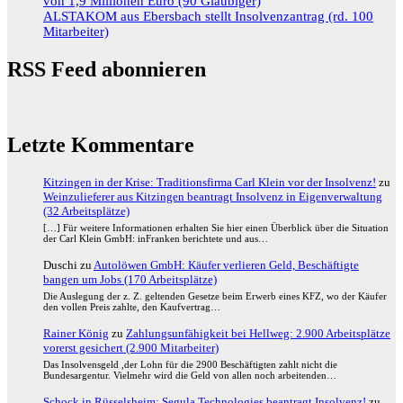
von 1,9 Millionen Euro (90 Gläubiger)
ALSTAKOM aus Ebersbach stellt Insolvenzantrag (rd. 100
Mitarbeiter)
RSS Feed abonnieren
Letzte Kommentare
Kitzingen in der Krise: Traditionsfirma Carl Klein vor der Insolvenz!
zu
Weinzulieferer aus Kitzingen beantragt Insolvenz in Eigenverwaltung
(32 Arbeitsplätze)
[…] Für weitere Informationen erhalten Sie hier einen Überblick über die Situation
der Carl Klein GmbH: inFranken berichtete und aus…
Duschi
zu
Autolöwen GmbH: Käufer verlieren Geld, Beschäftigte
bangen um Jobs (170 Arbeitsplätze)
Die Auslegung der z. Z. geltenden Gesetze beim Erwerb eines KFZ, wo der Käufer
den vollen Preis zahlte, den Kaufvertrag…
Rainer König
zu
Zahlungsunfähigkeit bei Hellweg: 2.900 Arbeitsplätze
vorerst gesichert (2.900 Mitarbeiter)
Das Insolvensgeld ,der Lohn für die 2900 Beschäftigten zahlt nicht die
Bundesargentur. Vielmehr wird die Geld von allen noch arbeitenden…
Schock in Rüsselsheim: Segula Technologies beantragt Insolvenz!
zu