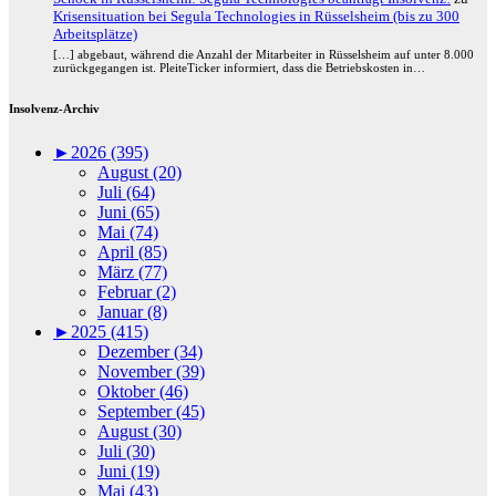
Krisensituation bei Segula Technologies in Rüsselsheim (bis zu 300
Arbeitsplätze)
[…] abgebaut, während die Anzahl der Mitarbeiter in Rüsselsheim auf unter 8.000
zurückgegangen ist. PleiteTicker informiert, dass die Betriebskosten in…
Insolvenz-Archiv
►
2026 (395)
August (20)
Juli (64)
Juni (65)
Mai (74)
April (85)
März (77)
Februar (2)
Januar (8)
►
2025 (415)
Dezember (34)
November (39)
Oktober (46)
September (45)
August (30)
Juli (30)
Juni (19)
Mai (43)