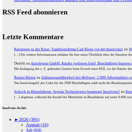
RSS Feed abonnieren
Letzte Kommentare
Kitzingen in der Krise: Traditionsfirma Carl Klein vor der Insolvenz!
zu
W
[…] Für weitere Informationen erhalten Sie hier einen Überblick über die Situation 
Duschi
zu
Autolöwen GmbH: Käufer verlieren Geld, Beschäftigte bangen u
Die Auslegung der z. Z. geltenden Gesetze beim Erwerb eines KFZ, wo der Käufer den
Rainer König
zu
Zahlungsunfähigkeit bei Hellweg: 2.900 Arbeitsplätze vor
Das Insolvensgeld ,der Lohn für die 2900 Beschäftigten zahlt nicht die Bundesargent
Schock in Rüsselsheim: Segula Technologies beantragt Insolvenz!
zu
Kris
[…] abgebaut, während die Anzahl der Mitarbeiter in Rüsselsheim auf unter 8.000 zurü
Insolvenz-Archiv
►
2026 (391)
August (16)
Juli (64)