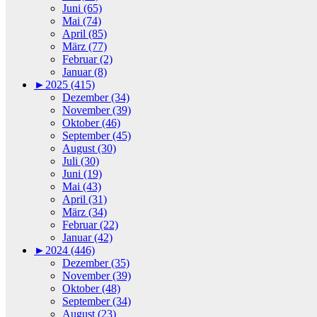
Juni (65)
Mai (74)
April (85)
März (77)
Februar (2)
Januar (8)
►
2025 (415)
Dezember (34)
November (39)
Oktober (46)
September (45)
August (30)
Juli (30)
Juni (19)
Mai (43)
April (31)
März (34)
Februar (22)
Januar (42)
►
2024 (446)
Dezember (35)
November (39)
Oktober (48)
September (34)
August (23)