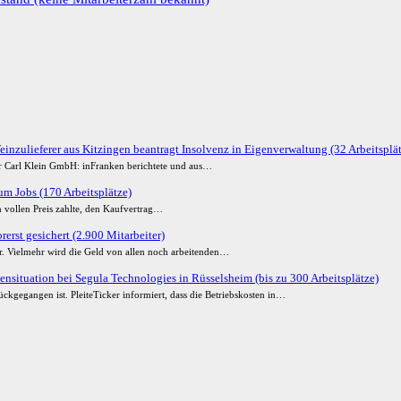
einzulieferer aus Kitzingen beantragt Insolvenz in Eigenverwaltung (32 Arbeitsplä
der Carl Klein GmbH: inFranken berichtete und aus…
m Jobs (170 Arbeitsplätze)
 vollen Preis zahlte, den Kaufvertrag…
erst gesichert (2.900 Mitarbeiter)
ur. Vielmehr wird die Geld von allen noch arbeitenden…
ensituation bei Segula Technologies in Rüsselsheim (bis zu 300 Arbeitsplätze)
ckgegangen ist. PleiteTicker informiert, dass die Betriebskosten in…