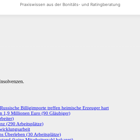
Praxiswissen aus der Bonitäts- und Ratingberatung
nsolvenzen.
ussische Billigimporte treffen heimische Erzeuger hart
n 1,9 Millionen Euro (90 Gläubiger)
beiter)
enz (290 Arbeitsplätze)
wicklungsarbeit
s Überleben (30 Arbeitsplätze)
stand (keine Mitarbeiterzahl bekannt)