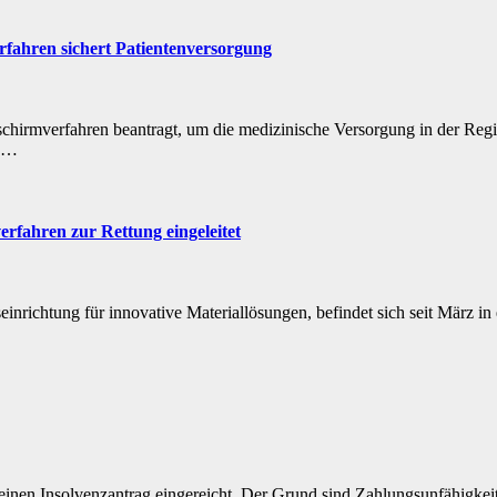
fahren sichert Patientenversorgung
irmverfahren beantragt, um die medizinische Versorgung in der Region 
VZ…
verfahren zur Rettung eingeleitet
chtung für innovative Materiallösungen, befindet sich seit März in ein
inen Insolvenzantrag eingereicht. Der Grund sind Zahlungsunfähigke