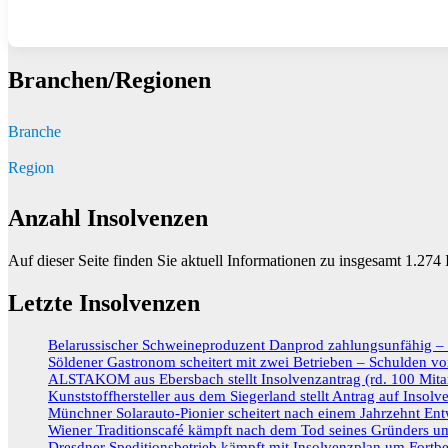
Branchen/Regionen
Branche
Region
Anzahl Insolvenzen
Auf dieser Seite finden Sie aktuell Informationen zu insgesamt
1.274
I
Letzte Insolvenzen
Belarussischer Schweineproduzent Danprod zahlungsunfähig – R
Söldener Gastronom scheitert mit zwei Betrieben – Schulden vo
ALSTAKOM aus Ebersbach stellt Insolvenzantrag (rd. 100 Mitar
Kunststoffhersteller aus dem Siegerland stellt Antrag auf Insolv
Münchner Solarauto-Pionier scheitert nach einem Jahrzehnt Ent
Wiener Traditionscafé kämpft nach dem Tod seines Gründers um
Dresdner Speditionsbetrieb kämpft mit Insolvenzplan um Fortbe