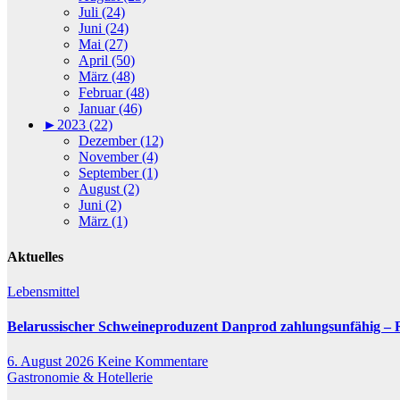
Juli (24)
Juni (24)
Mai (27)
April (50)
März (48)
Februar (48)
Januar (46)
►
2023 (22)
Dezember (12)
November (4)
September (1)
August (2)
Juni (2)
März (1)
Aktuelles
Lebensmittel
Belarussischer Schweineproduzent Danprod zahlungsunfähig – Ru
6. August 2026
Keine Kommentare
Gastronomie & Hotellerie