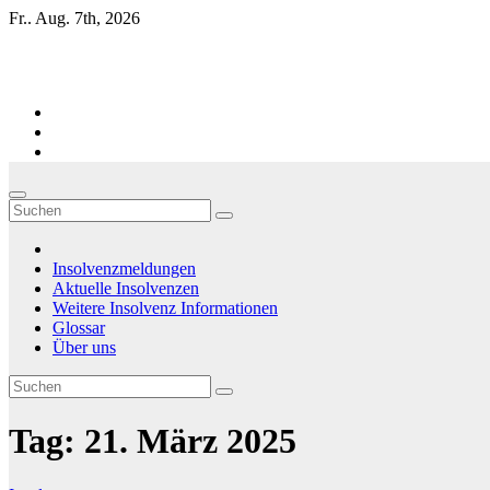
Zum
Fr.. Aug. 7th, 2026
Inhalt
springen
Firmen-Insolvenzen : aktuelle Entwicklungen
Insolvenzmeldungen
Aktuelle Insolvenzen
Weitere Insolvenz Informationen
Glossar
Über uns
Tag:
21. März 2025