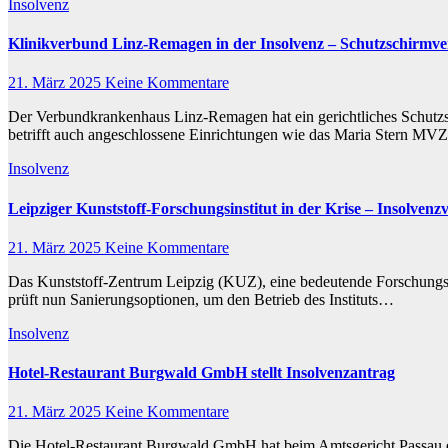
Insolvenz
Klinikverbund Linz-Remagen in der Insolvenz – Schutzschirmver
21. März 2025
Keine Kommentare
Der Verbundkrankenhaus Linz-Remagen hat ein gerichtliches Schutzsch
betrifft auch angeschlossene Einrichtungen wie das Maria Stern M
Insolvenz
Leipziger Kunststoff-Forschungsinstitut in der Krise – Insolvenz
21. März 2025
Keine Kommentare
Das Kunststoff-Zentrum Leipzig (KUZ), eine bedeutende Forschungseinri
prüft nun Sanierungsoptionen, um den Betrieb des Instituts…
Insolvenz
Hotel-Restaurant Burgwald GmbH stellt Insolvenzantrag
21. März 2025
Keine Kommentare
Die Hotel-Restaurant Burgwald GmbH hat beim Amtsgericht Passau e