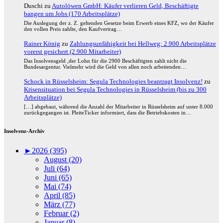
Duschi
zu
Autolöwen GmbH: Käufer verlieren Geld, Beschäftigte
bangen um Jobs (170 Arbeitsplätze)
Die Auslegung der z. Z. geltenden Gesetze beim Erwerb eines KFZ, wo der Käufer
den vollen Preis zahlte, den Kaufvertrag…
Rainer König
zu
Zahlungsunfähigkeit bei Hellweg: 2.900 Arbeitsplätze
vorerst gesichert (2.900 Mitarbeiter)
Das Insolvensgeld ,der Lohn für die 2900 Beschäftigten zahlt nicht die
Bundesargentur. Vielmehr wird die Geld von allen noch arbeitenden…
Schock in Rüsselsheim: Segula Technologies beantragt Insolvenz!
zu
Krisensituation bei Segula Technologies in Rüsselsheim (bis zu 300
Arbeitsplätze)
[…] abgebaut, während die Anzahl der Mitarbeiter in Rüsselsheim auf unter 8.000
zurückgegangen ist. PleiteTicker informiert, dass die Betriebskosten in…
Insolvenz-Archiv
►
2026 (395)
August (20)
Juli (64)
Juni (65)
Mai (74)
April (85)
März (77)
Februar (2)
Januar (8)