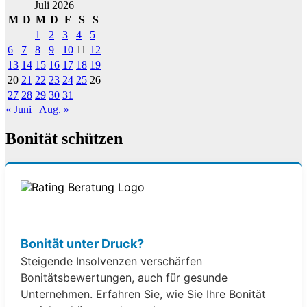
Juli 2026
M
D
M
D
F
S
S
1
2
3
4
5
6
7
8
9
10
11
12
13
14
15
16
17
18
19
20
21
22
23
24
25
26
27
28
29
30
31
« Juni
Aug. »
Bonität schützen
Bonität unter Druck?
Steigende Insolvenzen verschärfen
Bonitätsbewertungen, auch für gesunde
Unternehmen. Erfahren Sie, wie Sie Ihre Bonität