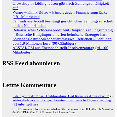
Growshop in Lüdinghausen gibt nach Zahlungsunfähigkeit
auf
Warnow-Klinik Bützow kämpft gegen Finanzierungslücke
(191 Mitarbeiter)
Fahrradriese Accell beantragt gerichtlichen Zahlungsaufschub
in den Niederlanden
Belarussischer Schweineproduzent Danprod zahlungsunfähig
– Russische Billigimporte treffen heimische Erzeuger hart
Söldener Gastronom scheitert mit zwei Betrieben – Schulden
von 1,9 Millionen Euro (90 Gläubiger)
ALSTAKOM aus Ebersbach stellt Insolvenzantrag (rd. 100
Mitarbeiter)
RSS Feed abonnieren
Letzte Kommentare
Kitzingen in der Krise: Traditionsfirma Carl Klein vor der Insolvenz!
zu
Weinzulieferer aus Kitzingen beantragt Insolvenz in Eigenverwaltung
(32 Arbeitsplätze)
[…] Für weitere Informationen erhalten Sie hier einen Überblick über die Situation
der Carl Klein GmbH: inFranken berichtete und aus…