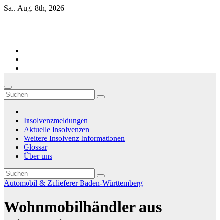
Zum
Sa.. Aug. 8th, 2026
Inhalt
springen
Firmen-Insolvenzen : aktuelle Entwicklungen
Insolvenzmeldungen
Aktuelle Insolvenzen
Weitere Insolvenz Informationen
Glossar
Über uns
Automobil & Zulieferer
Baden-Württemberg
Wohnmobilhändler aus