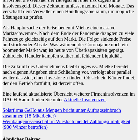
für Arbeit die Gehälter der Belegschaft über das sogenannte
Insolvenzgeld. Dieser Zeitraum umfasst maximal drei Monate. Das
verschafft dem Verwalter einen Handlungsspielraum, um mögliche
Lösungen zu prüfen.
Als Hauptursache der Krise benennt Mielke eine massive
Marktschwemme. Nach dem Ende der Pandemie drängten zu viele
Fahrzeuge gleichzeitig auf den Markt. Die Folge: sinkende Preise
und stockender Absatz. Was während der Coronajahre noch ein
boomender Markt war, ist heute von Überkapazitäten geprägt.
Zahlreiche Händler kämpfen seither mit fehlender Liquidität.
Die Zukunft des Unternehmens bleibt ungewiss. Mielke bereitet
nach eigenen Angaben eine Schließung vor, verfolgt aber parallel
weiter das Ziel, einen Investor zu finden. Ob sich ein Käufer findet,
der den Betrieb fortführt, ist derzeit offen.
Eine laufend aktualisierte Übersicht weiterer Firmeninsolvenzen im
DACH Raum finden Sie unter
Aktuelle Insolvenzen
.
Beitragsnavigation
Solarfirma GeHo aus Mengen bricht unter Auftragseinbruch
zusammen (18 Mitarbeiter)
Weinbaugenossenschaft in Wiesloch meldet Zahlungsunfähigkeit
(900 Winzer betroffen)
Ähnlicher Beitrag