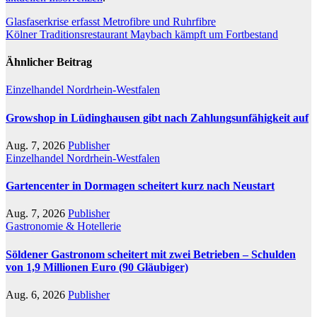
Beitragsnavigation
Glasfaserkrise erfasst Metrofibre und Ruhrfibre
Kölner Traditionsrestaurant Maybach kämpft um Fortbestand
Ähnlicher Beitrag
Einzelhandel
Nordrhein-Westfalen
Growshop in Lüdinghausen gibt nach Zahlungsunfähigkeit auf
Aug. 7, 2026
Publisher
Einzelhandel
Nordrhein-Westfalen
Gartencenter in Dormagen scheitert kurz nach Neustart
Aug. 7, 2026
Publisher
Gastronomie & Hotellerie
Söldener Gastronom scheitert mit zwei Betrieben – Schulden
von 1,9 Millionen Euro (90 Gläubiger)
Aug. 6, 2026
Publisher