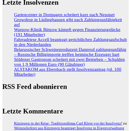
Letzte Insolvenzen
Gartencenter in Dormagen scheitert kurz nach Neustart
Growshop in Lüdinghausen gibt nach Zahlungsunfähigkeit
auf
Warnow-Klinik Bützow kämpft gegen Finanzierungslücke
(191 Mitarbeiter)
Fahrradriese Accell beantragt gerichtlichen Zahlungsaufschub
in den Niederlanden
Belarussischer Schweineproduzent Danprod zahlungsunfähig
– Russische Billigimporte treffen heimische Erzeuger hart
Söldener Gastronom scheitert mit zwei Betrieben – Schulden
von 1,9 Millionen Euro (90 Gläubiger)
ALSTAKOM aus Ebersbach stellt Insolvenzantrag (rd. 100
Mitarbeiter)
RSS Feed abonnieren
Letzte Kommentare
Kitzingen in der Krise: Traditionsfirma Carl Klein vor der Insolvenz!
zu
Weinzulieferer aus Kitzingen beantragt Insolvenz in Eigenverwaltung