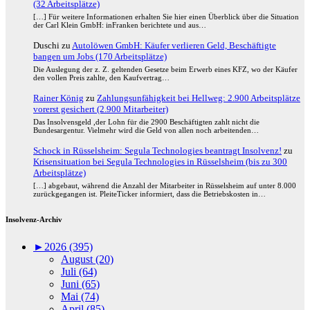
(32 Arbeitsplätze)
[…] Für weitere Informationen erhalten Sie hier einen Überblick über die Situation
der Carl Klein GmbH: inFranken berichtete und aus…
Duschi
zu
Autolöwen GmbH: Käufer verlieren Geld, Beschäftigte
bangen um Jobs (170 Arbeitsplätze)
Die Auslegung der z. Z. geltenden Gesetze beim Erwerb eines KFZ, wo der Käufer
den vollen Preis zahlte, den Kaufvertrag…
Rainer König
zu
Zahlungsunfähigkeit bei Hellweg: 2.900 Arbeitsplätze
vorerst gesichert (2.900 Mitarbeiter)
Das Insolvensgeld ,der Lohn für die 2900 Beschäftigten zahlt nicht die
Bundesargentur. Vielmehr wird die Geld von allen noch arbeitenden…
Schock in Rüsselsheim: Segula Technologies beantragt Insolvenz!
zu
Krisensituation bei Segula Technologies in Rüsselsheim (bis zu 300
Arbeitsplätze)
[…] abgebaut, während die Anzahl der Mitarbeiter in Rüsselsheim auf unter 8.000
zurückgegangen ist. PleiteTicker informiert, dass die Betriebskosten in…
Insolvenz-Archiv
►
2026 (395)
August (20)
Juli (64)
Juni (65)
Mai (74)
April (85)