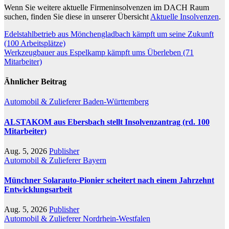
Wenn Sie weitere aktuelle Firmeninsolvenzen im DACH Raum
suchen, finden Sie diese in unserer Übersicht
Aktuelle Insolvenzen
.
Beitragsnavigation
Edelstahlbetrieb aus Mönchengladbach kämpft um seine Zukunft
(100 Arbeitsplätze)
Werkzeugbauer aus Espelkamp kämpft ums Überleben (71
Mitarbeiter)
Ähnlicher Beitrag
Automobil & Zulieferer
Baden-Württemberg
ALSTAKOM aus Ebersbach stellt Insolvenzantrag (rd. 100
Mitarbeiter)
Aug. 5, 2026
Publisher
Automobil & Zulieferer
Bayern
Münchner Solarauto-Pionier scheitert nach einem Jahrzehnt
Entwicklungsarbeit
Aug. 5, 2026
Publisher
Automobil & Zulieferer
Nordrhein-Westfalen