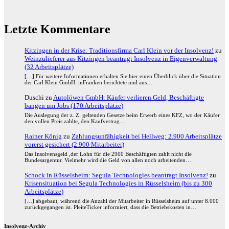
Letzte Kommentare
Kitzingen in der Krise: Traditionsfirma Carl Klein vor der Insolvenz!
zu
Weinzulieferer aus Kitzingen beantragt Insolvenz in Eigenverwaltung
(32 Arbeitsplätze)
[…] Für weitere Informationen erhalten Sie hier einen Überblick über die Situation
der Carl Klein GmbH: inFranken berichtete und aus…
Duschi
zu
Autolöwen GmbH: Käufer verlieren Geld, Beschäftigte
bangen um Jobs (170 Arbeitsplätze)
Die Auslegung der z. Z. geltenden Gesetze beim Erwerb eines KFZ, wo der Käufer
den vollen Preis zahlte, den Kaufvertrag…
Rainer König
zu
Zahlungsunfähigkeit bei Hellweg: 2.900 Arbeitsplätze
vorerst gesichert (2.900 Mitarbeiter)
Das Insolvensgeld ,der Lohn für die 2900 Beschäftigten zahlt nicht die
Bundesargentur. Vielmehr wird die Geld von allen noch arbeitenden…
Schock in Rüsselsheim: Segula Technologies beantragt Insolvenz!
zu
Krisensituation bei Segula Technologies in Rüsselsheim (bis zu 300
Arbeitsplätze)
[…] abgebaut, während die Anzahl der Mitarbeiter in Rüsselsheim auf unter 8.000
zurückgegangen ist. PleiteTicker informiert, dass die Betriebskosten in…
Insolvenz-Archiv