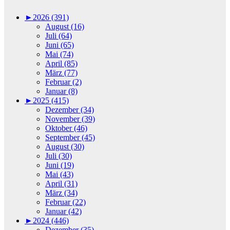
►
2026 (391)
August (16)
Juli (64)
Juni (65)
Mai (74)
April (85)
März (77)
Februar (2)
Januar (8)
►
2025 (415)
Dezember (34)
November (39)
Oktober (46)
September (45)
August (30)
Juli (30)
Juni (19)
Mai (43)
April (31)
März (34)
Februar (22)
Januar (42)
►
2024 (446)
Dezember (35)