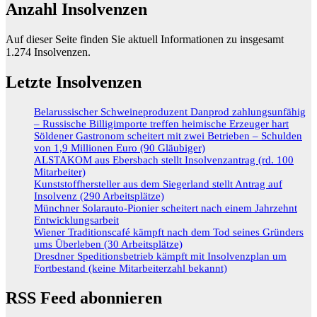
Anzahl Insolvenzen
Auf dieser Seite finden Sie aktuell Informationen zu insgesamt
1.274
Insolvenzen.
Letzte Insolvenzen
Belarussischer Schweineproduzent Danprod zahlungsunfähig
– Russische Billigimporte treffen heimische Erzeuger hart
Söldener Gastronom scheitert mit zwei Betrieben – Schulden
von 1,9 Millionen Euro (90 Gläubiger)
ALSTAKOM aus Ebersbach stellt Insolvenzantrag (rd. 100
Mitarbeiter)
Kunststoffhersteller aus dem Siegerland stellt Antrag auf
Insolvenz (290 Arbeitsplätze)
Münchner Solarauto-Pionier scheitert nach einem Jahrzehnt
Entwicklungsarbeit
Wiener Traditionscafé kämpft nach dem Tod seines Gründers
ums Überleben (30 Arbeitsplätze)
Dresdner Speditionsbetrieb kämpft mit Insolvenzplan um
Fortbestand (keine Mitarbeiterzahl bekannt)
RSS Feed abonnieren