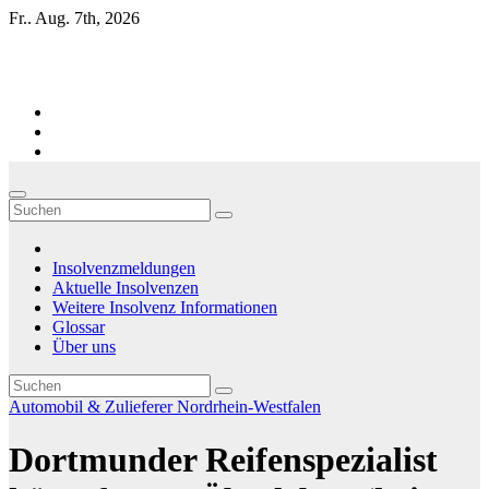
Zum
Fr.. Aug. 7th, 2026
Inhalt
springen
Firmen-Insolvenzen : aktuelle Entwicklungen
Insolvenzmeldungen
Aktuelle Insolvenzen
Weitere Insolvenz Informationen
Glossar
Über uns
Automobil & Zulieferer
Nordrhein-Westfalen
Dortmunder Reifenspezialist