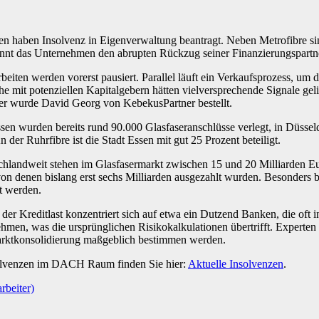
ten haben Insolvenz in Eigenverwaltung beantragt. Neben Metrofibre
nnt das Unternehmen den abrupten Rückzug seiner Finanzierungspartn
beiten werden vorerst pausiert. Parallel läuft ein Verkaufsprozess, um 
che mit potenziellen Kapitalgebern hätten vielversprechende Signale ge
lter wurde David Georg von KebekusPartner bestellt.
Essen wurden bereits rund 90.000 Glasfaseranschlüsse verlegt, in Düsse
 der Ruhrfibre ist die Stadt Essen mit gut 25 Prozent beteiligt.
eutschlandweit stehen im Glasfasermarkt zwischen 15 und 20 Milliarden
on denen bislang erst sechs Milliarden ausgezahlt wurden. Besonders 
t werden.
er Kreditlast konzentriert sich auf etwa ein Dutzend Banken, die oft in
men, was die ursprünglichen Risikokalkulationen übertrifft. Experten
arktkonsolidierung maßgeblich bestimmen werden.
solvenzen im DACH Raum finden Sie hier:
Aktuelle Insolvenzen
.
rbeiter)