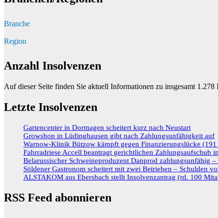
Branche
Region
Anzahl Insolvenzen
Auf dieser Seite finden Sie aktuell Informationen zu insgesamt
1.278
I
Letzte Insolvenzen
Gartencenter in Dormagen scheitert kurz nach Neustart
Growshop in Lüdinghausen gibt nach Zahlungsunfähigkeit auf
Warnow-Klinik Bützow kämpft gegen Finanzierungslücke (191 M
Fahrradriese Accell beantragt gerichtlichen Zahlungsaufschub 
Belarussischer Schweineproduzent Danprod zahlungsunfähig – R
Söldener Gastronom scheitert mit zwei Betrieben – Schulden vo
ALSTAKOM aus Ebersbach stellt Insolvenzantrag (rd. 100 Mitar
RSS Feed abonnieren