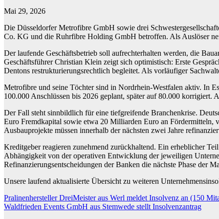
Mai 29, 2026
Die Düsseldorfer Metrofibre GmbH sowie drei Schwestergesellschaf
Co. KG und die Ruhrfibre Holding GmbH betroffen. Als Auslöser ne
Der laufende Geschäftsbetrieb soll aufrechterhalten werden, die Bauar
Geschäftsführer Christian Klein zeigt sich optimistisch: Erste Gesprä
Dentons restrukturierungsrechtlich begleitet. Als vorläufiger Sachwa
Metrofibre und seine Töchter sind in Nordrhein-Westfalen aktiv. In 
100.000 Anschlüssen bis 2026 geplant, später auf 80.000 korrigiert. An
Der Fall steht sinnbildlich für eine tiefgreifende Branchenkrise. D
Euro Fremdkapital sowie etwa 20 Milliarden Euro an Fördermitteln, v
Ausbauprojekte müssen innerhalb der nächsten zwei Jahre refinanzier
Kreditgeber reagieren zunehmend zurückhaltend. Ein erheblicher Teil d
Abhängigkeit von der operativen Entwicklung der jeweiligen Unterneh
Refinanzierungsentscheidungen der Banken die nächste Phase der M
Unsere laufend aktualisierte Übersicht zu weiteren Unternehmensin
Beitragsnavigation
Pralinenhersteller DreiMeister aus Werl meldet Insolvenz an (150 Mita
Waldfrieden Events GmbH aus Stemwede stellt Insolvenzantrag