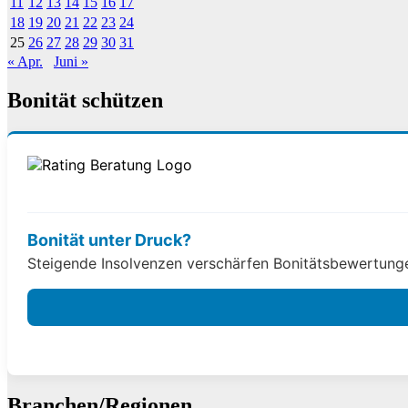
11
12
13
14
15
16
17
18
19
20
21
22
23
24
25
26
27
28
29
30
31
« Apr.
Juni »
Bonität schützen
Bonität unter Druck?
Steigende Insolvenzen verschärfen Bonitätsbewertungen
Branchen/Regionen