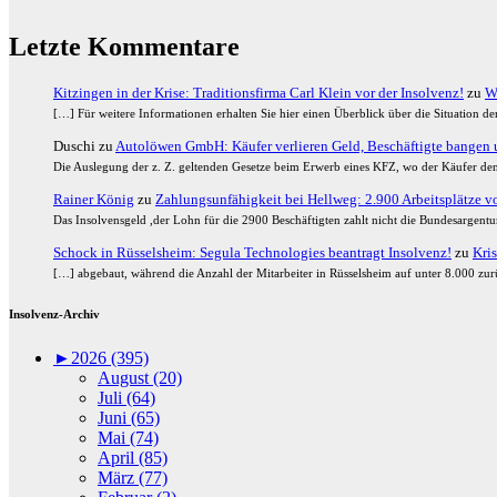
Letzte Kommentare
Kitzingen in der Krise: Traditionsfirma Carl Klein vor der Insolvenz!
zu
W
[…] Für weitere Informationen erhalten Sie hier einen Überblick über die Situation 
Duschi
zu
Autolöwen GmbH: Käufer verlieren Geld, Beschäftigte bangen u
Die Auslegung der z. Z. geltenden Gesetze beim Erwerb eines KFZ, wo der Käufer den
Rainer König
zu
Zahlungsunfähigkeit bei Hellweg: 2.900 Arbeitsplätze vor
Das Insolvensgeld ,der Lohn für die 2900 Beschäftigten zahlt nicht die Bundesargent
Schock in Rüsselsheim: Segula Technologies beantragt Insolvenz!
zu
Kris
[…] abgebaut, während die Anzahl der Mitarbeiter in Rüsselsheim auf unter 8.000 zurü
Insolvenz-Archiv
►
2026 (395)
August (20)
Juli (64)
Juni (65)
Mai (74)
April (85)
März (77)