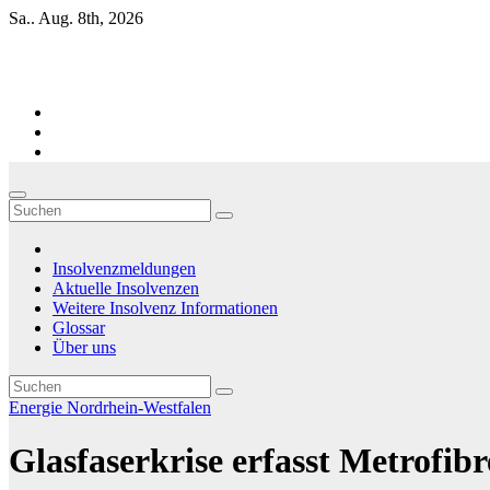
Zum
Sa.. Aug. 8th, 2026
Inhalt
springen
Firmen-Insolvenzen : aktuelle Entwicklungen
Insolvenzmeldungen
Aktuelle Insolvenzen
Weitere Insolvenz Informationen
Glossar
Über uns
Energie
Nordrhein-Westfalen
Glasfaserkrise erfasst Metrofib