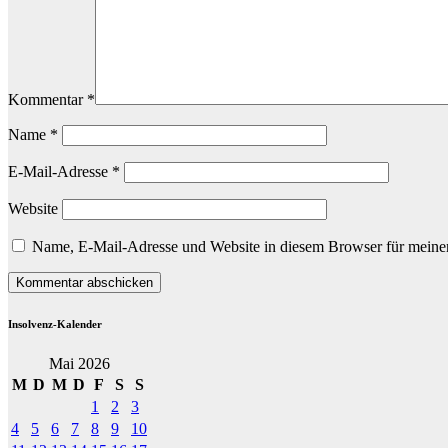
Kommentar
*
Name
*
E-Mail-Adresse
*
Website
Name, E-Mail-Adresse und Website in diesem Browser für meine
Insolvenz-Kalender
Mai 2026
M
D
M
D
F
S
S
1
2
3
4
5
6
7
8
9
10