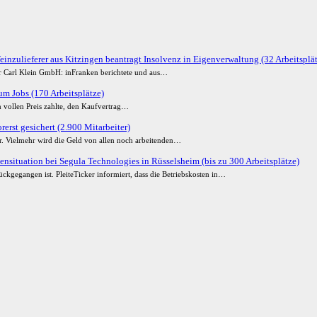
einzulieferer aus Kitzingen beantragt Insolvenz in Eigenverwaltung (32 Arbeitsplä
der Carl Klein GmbH: inFranken berichtete und aus…
m Jobs (170 Arbeitsplätze)
 vollen Preis zahlte, den Kaufvertrag…
erst gesichert (2.900 Mitarbeiter)
ur. Vielmehr wird die Geld von allen noch arbeitenden…
ensituation bei Segula Technologies in Rüsselsheim (bis zu 300 Arbeitsplätze)
ckgegangen ist. PleiteTicker informiert, dass die Betriebskosten in…