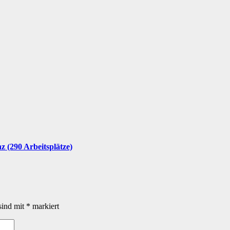
nz (290 Arbeitsplätze)
sind mit
*
markiert