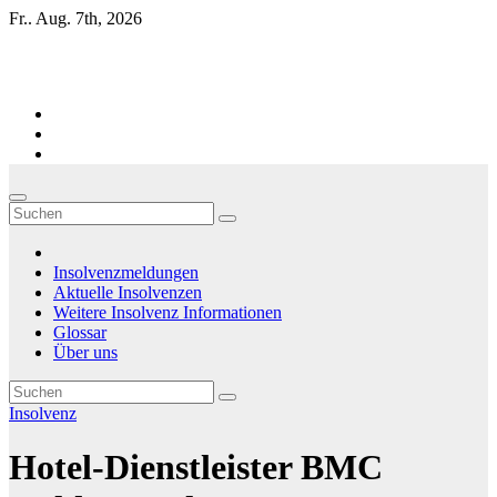
Zum
Fr.. Aug. 7th, 2026
Inhalt
springen
Firmen-Insolvenzen : aktuelle Entwicklungen
Insolvenzmeldungen
Aktuelle Insolvenzen
Weitere Insolvenz Informationen
Glossar
Über uns
Insolvenz
Hotel-Dienstleister BMC