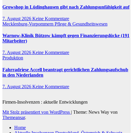
Growshop in Lüdinghausen gibt nach Zahlungsunfähigkeit auf
7. August 2026
Keine Kommentare
Mecklenburg-Vorpommern
Pflege & Gesundheitswesen
Warnow-Klinik Bützow kämpft gegen Finanzierungslücke (191
Mitarbeiter)
7. August 2026
Keine Kommentare
Produktion
Fahrradriese Accell beantragt gerichtlichen Zahlungsaufschub
in den Niederlanden
7. August 2026
Keine Kommentare
Firmen-Insolvenzen : aktuelle Entwicklungen
Mit Stolz präsentiert von WordPress
|
Theme: News Way von
Themeansar
.
Home
Aktuelle Insolvenzen Deutschland, Österreich & Schweiz –