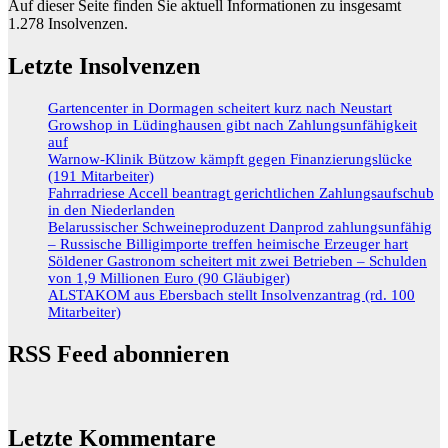
Auf dieser Seite finden Sie aktuell Informationen zu insgesamt
1.278
Insolvenzen.
Letzte Insolvenzen
Gartencenter in Dormagen scheitert kurz nach Neustart
Growshop in Lüdinghausen gibt nach Zahlungsunfähigkeit
auf
Warnow-Klinik Bützow kämpft gegen Finanzierungslücke
(191 Mitarbeiter)
Fahrradriese Accell beantragt gerichtlichen Zahlungsaufschub
in den Niederlanden
Belarussischer Schweineproduzent Danprod zahlungsunfähig
– Russische Billigimporte treffen heimische Erzeuger hart
Söldener Gastronom scheitert mit zwei Betrieben – Schulden
von 1,9 Millionen Euro (90 Gläubiger)
ALSTAKOM aus Ebersbach stellt Insolvenzantrag (rd. 100
Mitarbeiter)
RSS Feed abonnieren
Letzte Kommentare