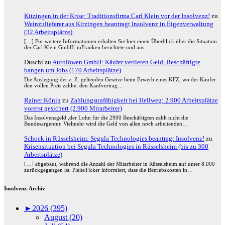
Kitzingen in der Krise: Traditionsfirma Carl Klein vor der Insolvenz!
zu
Weinzulieferer aus Kitzingen beantragt Insolvenz in Eigenverwaltung
(32 Arbeitsplätze)
[…] Für weitere Informationen erhalten Sie hier einen Überblick über die Situation
der Carl Klein GmbH: inFranken berichtete und aus…
Duschi
zu
Autolöwen GmbH: Käufer verlieren Geld, Beschäftigte
bangen um Jobs (170 Arbeitsplätze)
Die Auslegung der z. Z. geltenden Gesetze beim Erwerb eines KFZ, wo der Käufer
den vollen Preis zahlte, den Kaufvertrag…
Rainer König
zu
Zahlungsunfähigkeit bei Hellweg: 2.900 Arbeitsplätze
vorerst gesichert (2.900 Mitarbeiter)
Das Insolvensgeld ,der Lohn für die 2900 Beschäftigten zahlt nicht die
Bundesargentur. Vielmehr wird die Geld von allen noch arbeitenden…
Schock in Rüsselsheim: Segula Technologies beantragt Insolvenz!
zu
Krisensituation bei Segula Technologies in Rüsselsheim (bis zu 300
Arbeitsplätze)
[…] abgebaut, während die Anzahl der Mitarbeiter in Rüsselsheim auf unter 8.000
zurückgegangen ist. PleiteTicker informiert, dass die Betriebskosten in…
Insolvenz-Archiv
►
2026 (395)
August (20)