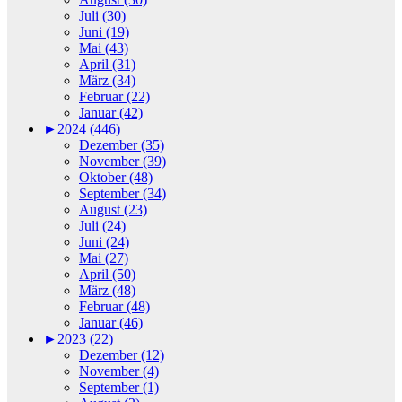
Juli (30)
Juni (19)
Mai (43)
April (31)
März (34)
Februar (22)
Januar (42)
►
2024 (446)
Dezember (35)
November (39)
Oktober (48)
September (34)
August (23)
Juli (24)
Juni (24)
Mai (27)
April (50)
März (48)
Februar (48)
Januar (46)
►
2023 (22)
Dezember (12)
November (4)
September (1)