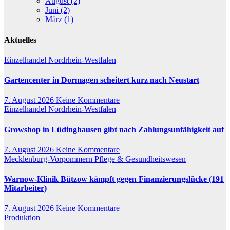
August (2)
Juni (2)
März (1)
Aktuelles
Einzelhandel
Nordrhein-Westfalen
Gartencenter in Dormagen scheitert kurz nach Neustart
7. August 2026
Keine Kommentare
Einzelhandel
Nordrhein-Westfalen
Growshop in Lüdinghausen gibt nach Zahlungsunfähigkeit auf
7. August 2026
Keine Kommentare
Mecklenburg-Vorpommern
Pflege & Gesundheitswesen
Warnow-Klinik Bützow kämpft gegen Finanzierungslücke (191
Mitarbeiter)
7. August 2026
Keine Kommentare
Produktion