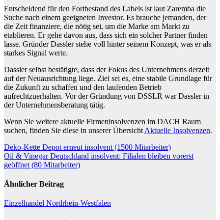
Entscheidend für den Fortbestand des Labels ist laut Zaremba die
Suche nach einem geeigneten Investor. Es brauche jemanden, der
die Zeit finanziere, die nötig sei, um die Marke am Markt zu
etablieren. Er gehe davon aus, dass sich ein solcher Partner finden
lasse. Gründer Dassler stehe voll hinter seinem Konzept, was er als
starkes Signal werte.
Dassler selbst bestätigte, dass der Fokus des Unternehmens derzeit
auf der Neuausrichtung liege. Ziel sei es, eine stabile Grundlage für
die Zukunft zu schaffen und den laufenden Betrieb
aufrechtzuerhalten. Vor der Gründung von DSSLR war Dassler in
der Unternehmensberatung tätig.
Wenn Sie weitere aktuelle Firmeninsolvenzen im DACH Raum
suchen, finden Sie diese in unserer Übersicht
Aktuelle Insolvenzen
.
Beitragsnavigation
Deko-Kette Depot erneut insolvent (1500 Mitarbeiter)
Oil & Vinegar Deutschland insolvent: Filialen bleiben vorerst
geöffnet (80 Mitarbeiter)
Ähnlicher Beitrag
Einzelhandel
Nordrhein-Westfalen