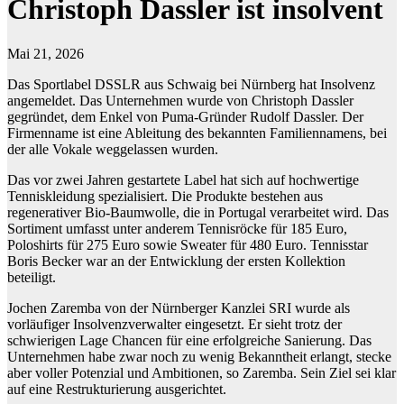
Christoph Dassler ist insolvent
Mai 21, 2026
Das Sportlabel DSSLR aus Schwaig bei Nürnberg hat Insolvenz
angemeldet. Das Unternehmen wurde von Christoph Dassler
gegründet, dem Enkel von Puma-Gründer Rudolf Dassler. Der
Firmenname ist eine Ableitung des bekannten Familiennamens, bei
der alle Vokale weggelassen wurden.
Das vor zwei Jahren gestartete Label hat sich auf hochwertige
Tenniskleidung spezialisiert. Die Produkte bestehen aus
regenerativer Bio-Baumwolle, die in Portugal verarbeitet wird. Das
Sortiment umfasst unter anderem Tennisröcke für 185 Euro,
Poloshirts für 275 Euro sowie Sweater für 480 Euro. Tennisstar
Boris Becker war an der Entwicklung der ersten Kollektion
beteiligt.
Jochen Zaremba von der Nürnberger Kanzlei SRI wurde als
vorläufiger Insolvenzverwalter eingesetzt. Er sieht trotz der
schwierigen Lage Chancen für eine erfolgreiche Sanierung. Das
Unternehmen habe zwar noch zu wenig Bekanntheit erlangt, stecke
aber voller Potenzial und Ambitionen, so Zaremba. Sein Ziel sei klar
auf eine Restrukturierung ausgerichtet.