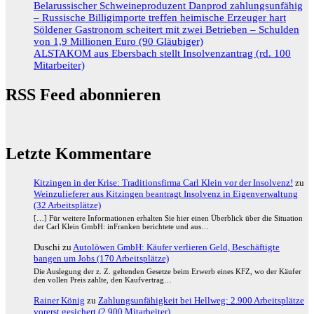
Belarussischer Schweineproduzent Danprod zahlungsunfähig
– Russische Billigimporte treffen heimische Erzeuger hart
Söldener Gastronom scheitert mit zwei Betrieben – Schulden
von 1,9 Millionen Euro (90 Gläubiger)
ALSTAKOM aus Ebersbach stellt Insolvenzantrag (rd. 100
Mitarbeiter)
RSS Feed abonnieren
Letzte Kommentare
Kitzingen in der Krise: Traditionsfirma Carl Klein vor der Insolvenz!
zu
Weinzulieferer aus Kitzingen beantragt Insolvenz in Eigenverwaltung
(32 Arbeitsplätze)
[…] Für weitere Informationen erhalten Sie hier einen Überblick über die Situation
der Carl Klein GmbH: inFranken berichtete und aus…
Duschi
zu
Autolöwen GmbH: Käufer verlieren Geld, Beschäftigte
bangen um Jobs (170 Arbeitsplätze)
Die Auslegung der z. Z. geltenden Gesetze beim Erwerb eines KFZ, wo der Käufer
den vollen Preis zahlte, den Kaufvertrag…
Rainer König
zu
Zahlungsunfähigkeit bei Hellweg: 2.900 Arbeitsplätze
vorerst gesichert (2.900 Mitarbeiter)