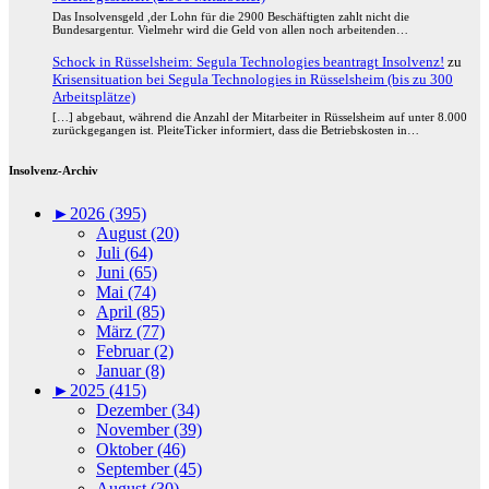
Das Insolvensgeld ,der Lohn für die 2900 Beschäftigten zahlt nicht die
Bundesargentur. Vielmehr wird die Geld von allen noch arbeitenden…
Schock in Rüsselsheim: Segula Technologies beantragt Insolvenz!
zu
Krisensituation bei Segula Technologies in Rüsselsheim (bis zu 300
Arbeitsplätze)
[…] abgebaut, während die Anzahl der Mitarbeiter in Rüsselsheim auf unter 8.000
zurückgegangen ist. PleiteTicker informiert, dass die Betriebskosten in…
Insolvenz-Archiv
►
2026 (395)
August (20)
Juli (64)
Juni (65)
Mai (74)
April (85)
März (77)
Februar (2)
Januar (8)
►
2025 (415)
Dezember (34)
November (39)
Oktober (46)
September (45)
August (30)