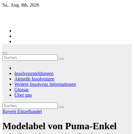
Zum
Sa.. Aug. 8th, 2026
Inhalt
springen
Firmen-Insolvenzen : aktuelle Entwicklungen
Insolvenzmeldungen
Aktuelle Insolvenzen
Weitere Insolvenz Informationen
Glossar
Über uns
Bayern
Einzelhandel
Modelabel von Puma-Enkel