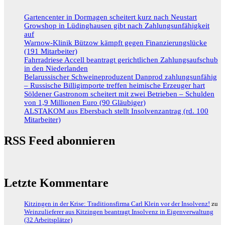
Gartencenter in Dormagen scheitert kurz nach Neustart
Growshop in Lüdinghausen gibt nach Zahlungsunfähigkeit
auf
Warnow-Klinik Bützow kämpft gegen Finanzierungslücke
(191 Mitarbeiter)
Fahrradriese Accell beantragt gerichtlichen Zahlungsaufschub
in den Niederlanden
Belarussischer Schweineproduzent Danprod zahlungsunfähig
– Russische Billigimporte treffen heimische Erzeuger hart
Söldener Gastronom scheitert mit zwei Betrieben – Schulden
von 1,9 Millionen Euro (90 Gläubiger)
ALSTAKOM aus Ebersbach stellt Insolvenzantrag (rd. 100
Mitarbeiter)
RSS Feed abonnieren
Letzte Kommentare
Kitzingen in der Krise: Traditionsfirma Carl Klein vor der Insolvenz!
zu
Weinzulieferer aus Kitzingen beantragt Insolvenz in Eigenverwaltung
(32 Arbeitsplätze)