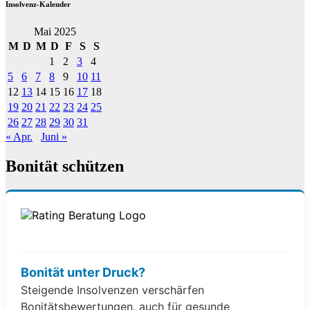
Insolvenz-Kalender
Mai 2025
M
D
M
D
F
S
S
1
2
3
4
5
6
7
8
9
10
11
12
13
14
15
16
17
18
19
20
21
22
23
24
25
26
27
28
29
30
31
« Apr.
Juni »
Bonität schützen
Bonität unter Druck?
Steigende Insolvenzen verschärfen
Bonitätsbewertungen, auch für gesunde