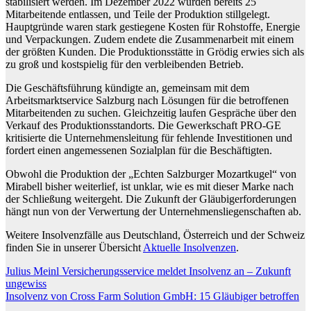
stabilisiert werden. Im Dezember 2022 wurden bereits 25
Mitarbeitende entlassen, und Teile der Produktion stillgelegt.
Hauptgründe waren stark gestiegene Kosten für Rohstoffe, Energie
und Verpackungen. Zudem endete die Zusammenarbeit mit einem
der größten Kunden. Die Produktionsstätte in Grödig erwies sich als
zu groß und kostspielig für den verbleibenden Betrieb.
Die Geschäftsführung kündigte an, gemeinsam mit dem
Arbeitsmarktservice Salzburg nach Lösungen für die betroffenen
Mitarbeitenden zu suchen. Gleichzeitig laufen Gespräche über den
Verkauf des Produktionsstandorts. Die Gewerkschaft PRO-GE
kritisierte die Unternehmensleitung für fehlende Investitionen und
fordert einen angemessenen Sozialplan für die Beschäftigten.
Obwohl die Produktion der „Echten Salzburger Mozartkugel“ von
Mirabell bisher weiterlief, ist unklar, wie es mit dieser Marke nach
der Schließung weitergeht. Die Zukunft der Gläubigerforderungen
hängt nun von der Verwertung der Unternehmensliegenschaften ab.
Weitere Insolvenzfälle aus Deutschland, Österreich und der Schweiz
finden Sie in unserer Übersicht
Aktuelle Insolvenzen
.
Beitragsnavigation
Julius Meinl Versicherungsservice meldet Insolvenz an – Zukunft
ungewiss
Insolvenz von Cross Farm Solution GmbH: 15 Gläubiger betroffen