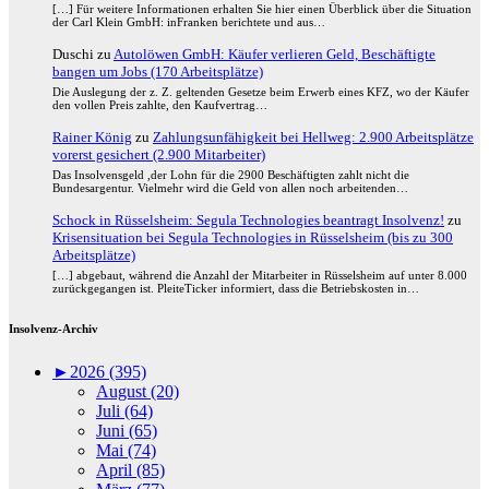
[…] Für weitere Informationen erhalten Sie hier einen Überblick über die Situation
der Carl Klein GmbH: inFranken berichtete und aus…
Duschi
zu
Autolöwen GmbH: Käufer verlieren Geld, Beschäftigte
bangen um Jobs (170 Arbeitsplätze)
Die Auslegung der z. Z. geltenden Gesetze beim Erwerb eines KFZ, wo der Käufer
den vollen Preis zahlte, den Kaufvertrag…
Rainer König
zu
Zahlungsunfähigkeit bei Hellweg: 2.900 Arbeitsplätze
vorerst gesichert (2.900 Mitarbeiter)
Das Insolvensgeld ,der Lohn für die 2900 Beschäftigten zahlt nicht die
Bundesargentur. Vielmehr wird die Geld von allen noch arbeitenden…
Schock in Rüsselsheim: Segula Technologies beantragt Insolvenz!
zu
Krisensituation bei Segula Technologies in Rüsselsheim (bis zu 300
Arbeitsplätze)
[…] abgebaut, während die Anzahl der Mitarbeiter in Rüsselsheim auf unter 8.000
zurückgegangen ist. PleiteTicker informiert, dass die Betriebskosten in…
Insolvenz-Archiv
►
2026 (395)
August (20)
Juli (64)
Juni (65)
Mai (74)
April (85)