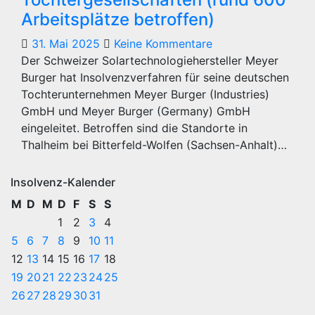
Arbeitsplätze betroffen)
31. Mai 2025
Keine Kommentare
Der Schweizer Solartechnologiehersteller Meyer
Burger hat Insolvenzverfahren für seine deutschen
Tochterunternehmen Meyer Burger (Industries)
GmbH und Meyer Burger (Germany) GmbH
eingeleitet. Betroffen sind die Standorte in
Thalheim bei Bitterfeld-Wolfen (Sachsen-Anhalt)…
Insolvenz-Kalender
M
D
M
D
F
S
S
1
2
3
4
5
6
7
8
9
10
11
12
13
14
15
16
17
18
19
20
21
22
23
24
25
26
27
28
29
30
31