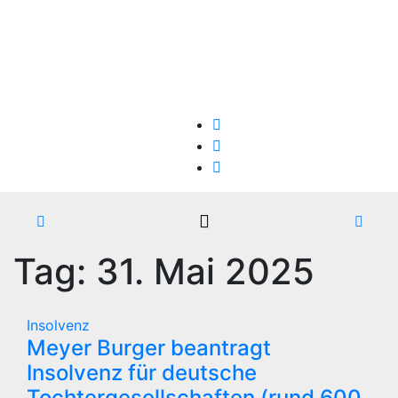
Zum
Sa.. Aug. 8th, 2026
Inhalt
springen
Firmen-Insolvenzen : aktuelle Entwicklungen
Tag:
31. Mai 2025
Insolvenz
Meyer Burger beantragt
Insolvenz für deutsche
Tochtergesellschaften (rund 600