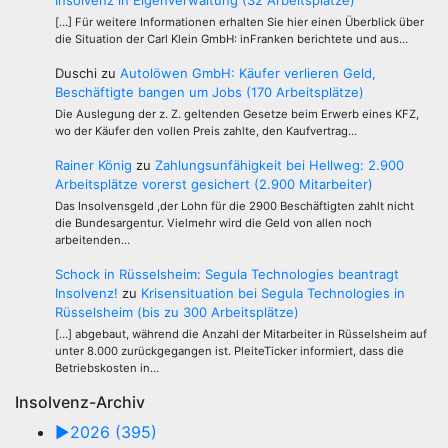
Insolvenz in Eigenverwaltung (32 Arbeitsplätze)
[…] Für weitere Informationen erhalten Sie hier einen Überblick über
die Situation der Carl Klein GmbH: inFranken berichtete und aus…
Duschi
zu
Autolöwen GmbH: Käufer verlieren Geld,
Beschäftigte bangen um Jobs (170 Arbeitsplätze)
Die Auslegung der z. Z. geltenden Gesetze beim Erwerb eines KFZ,
wo der Käufer den vollen Preis zahlte, den Kaufvertrag…
Rainer König
zu
Zahlungsunfähigkeit bei Hellweg: 2.900
Arbeitsplätze vorerst gesichert (2.900 Mitarbeiter)
Das Insolvensgeld ,der Lohn für die 2900 Beschäftigten zahlt nicht
die Bundesargentur. Vielmehr wird die Geld von allen noch
arbeitenden…
Schock in Rüsselsheim: Segula Technologies beantragt
Insolvenz!
zu
Krisensituation bei Segula Technologies in
Rüsselsheim (bis zu 300 Arbeitsplätze)
[…] abgebaut, während die Anzahl der Mitarbeiter in Rüsselsheim auf
unter 8.000 zurückgegangen ist. PleiteTicker informiert, dass die
Betriebskosten in…
Insolvenz-Archiv
►
2026 (395)