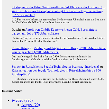
Kitzingen in der Krise: Traditionsfirma Carl Klein vor der Insolvenz!
zu
Weinzulieferer aus Kitzingen beantragt Insolvenz in Eigenverwaltung
(32 Arbeitsplätze)
[…] Für weitere Informationen erhalten Sie hier einen Überblick über die Situation
der Carl Klein GmbH: inFranken berichtete und aus…
Duschi
zu
Autolöwen GmbH: Käufer verlieren Geld, Beschäftigte
bangen um Jobs (170 Arbeitsplätze)
Die Auslegung der z. Z. geltenden Gesetze beim Erwerb eines KFZ, wo der Käufer
den vollen Preis zahlte, den Kaufvertrag…
Rainer König
zu
Zahlungsunfähigkeit bei Hellweg: 2.900 Arbeitsplätze
vorerst gesichert (2.900 Mitarbeiter)
Das Insolvensgeld ,der Lohn für die 2900 Beschäftigten zahlt nicht die
Bundesargentur. Vielmehr wird die Geld von allen noch arbeitenden…
Schock in Rüsselsheim: Segula Technologies beantragt Insolvenz!
zu
Krisensituation bei Segula Technologies in Rüsselsheim (bis zu 300
Arbeitsplätze)
[…] abgebaut, während die Anzahl der Mitarbeiter in Rüsselsheim auf unter 8.000
zurückgegangen ist. PleiteTicker informiert, dass die Betriebskosten in…
Insolvenz-Archiv
►
2026 (395)
August (20)