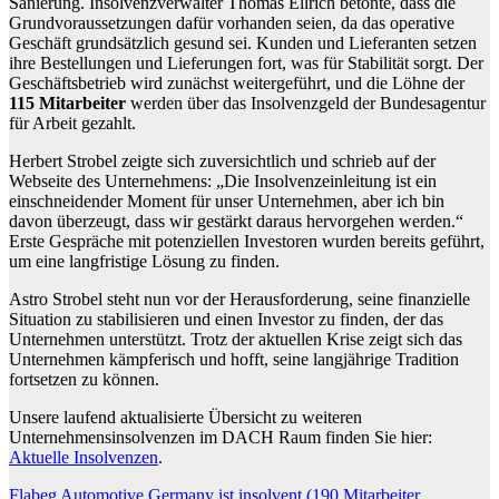
Sanierung. Insolvenzverwalter Thomas Ellrich betonte, dass die
Grundvoraussetzungen dafür vorhanden seien, da das operative
Geschäft grundsätzlich gesund sei. Kunden und Lieferanten setzen
ihre Bestellungen und Lieferungen fort, was für Stabilität sorgt. Der
Geschäftsbetrieb wird zunächst weitergeführt, und die Löhne der
115 Mitarbeiter
werden über das Insolvenzgeld der Bundesagentur
für Arbeit gezahlt.
Herbert Strobel zeigte sich zuversichtlich und schrieb auf der
Webseite des Unternehmens: „Die Insolvenzeinleitung ist ein
einschneidender Moment für unser Unternehmen, aber ich bin
davon überzeugt, dass wir gestärkt daraus hervorgehen werden.“
Erste Gespräche mit potenziellen Investoren wurden bereits geführt,
um eine langfristige Lösung zu finden.
Astro Strobel steht nun vor der Herausforderung, seine finanzielle
Situation zu stabilisieren und einen Investor zu finden, der das
Unternehmen unterstützt. Trotz der aktuellen Krise zeigt sich das
Unternehmen kämpferisch und hofft, seine langjährige Tradition
fortsetzen zu können.
Unsere laufend aktualisierte Übersicht zu weiteren
Unternehmensinsolvenzen im DACH Raum finden Sie hier:
Aktuelle Insolvenzen
.
Beitragsnavigation
Flabeg Automotive Germany ist insolvent (190 Mitarbeiter