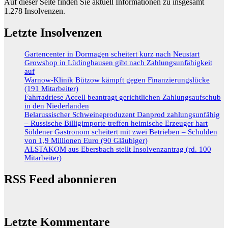
Auf dieser Seite finden Sie aktuell Informationen zu insgesamt
1.278
Insolvenzen.
Letzte Insolvenzen
Gartencenter in Dormagen scheitert kurz nach Neustart
Growshop in Lüdinghausen gibt nach Zahlungsunfähigkeit
auf
Warnow-Klinik Bützow kämpft gegen Finanzierungslücke
(191 Mitarbeiter)
Fahrradriese Accell beantragt gerichtlichen Zahlungsaufschub
in den Niederlanden
Belarussischer Schweineproduzent Danprod zahlungsunfähig
– Russische Billigimporte treffen heimische Erzeuger hart
Söldener Gastronom scheitert mit zwei Betrieben – Schulden
von 1,9 Millionen Euro (90 Gläubiger)
ALSTAKOM aus Ebersbach stellt Insolvenzantrag (rd. 100
Mitarbeiter)
RSS Feed abonnieren
Letzte Kommentare