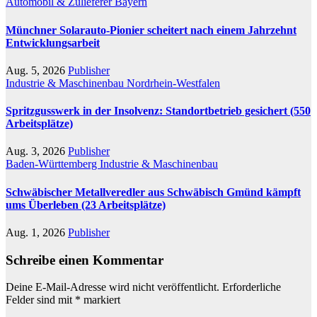
Automobil & Zulieferer
Bayern
Münchner Solarauto-Pionier scheitert nach einem Jahrzehnt
Entwicklungsarbeit
Aug. 5, 2026
Publisher
Industrie & Maschinenbau
Nordrhein-Westfalen
Spritzgusswerk in der Insolvenz: Standortbetrieb gesichert (550
Arbeitsplätze)
Aug. 3, 2026
Publisher
Baden-Württemberg
Industrie & Maschinenbau
Schwäbischer Metallveredler aus Schwäbisch Gmünd kämpft
ums Überleben (23 Arbeitsplätze)
Aug. 1, 2026
Publisher
Schreibe einen Kommentar
Deine E-Mail-Adresse wird nicht veröffentlicht.
Erforderliche
Felder sind mit
*
markiert