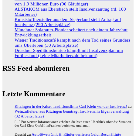
von 1,9 Millionen Euro (90 Gläubiger)
ALSTAKOM aus Ebersbach stellt Insolvenzantrag (rd. 100
Mitarbeiter)
Kunststoffhersteller aus dem Siegerland stellt Antrag auf
Insolvenz (290 Arbeitsplätze)
Münchner Solarauto-Pionier scheitert nach einem Jahrzehnt
Entwicklungsarbeit
Wiener Traditionscafé kämpft nach dem Tod seines Gründers
ums Überleben (30 Arbeitsplätze)
Dresdner Speditionsbetrieb kämpft mit Insolvenzplan um
Fortbestand (keine Mitarbeiterzahl bekannt)
RSS Feed abonnieren
Letzte Kommentare
Kitzingen in der Krise: Traditionsfirma Carl Klein vor der Insolvenz!
zu
Weinzulieferer aus Kitzingen beantragt Insolvenz in Eigenverwaltung
(32 Arbeitsplätze)
[…] Für weitere Informationen erhalten Sie hier einen Überblick über die Situation
der Carl Klein GmbH: inFranken berichtete und aus…
Duschi
zu
Autolöwen GmbH: Käufer verlieren Geld, Beschäftigte