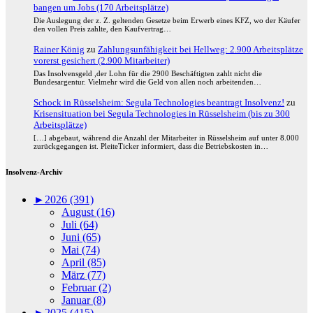
bangen um Jobs (170 Arbeitsplätze)
Die Auslegung der z. Z. geltenden Gesetze beim Erwerb eines KFZ, wo der Käufer
den vollen Preis zahlte, den Kaufvertrag…
Rainer König
zu
Zahlungsunfähigkeit bei Hellweg: 2.900 Arbeitsplätze
vorerst gesichert (2.900 Mitarbeiter)
Das Insolvensgeld ,der Lohn für die 2900 Beschäftigten zahlt nicht die
Bundesargentur. Vielmehr wird die Geld von allen noch arbeitenden…
Schock in Rüsselsheim: Segula Technologies beantragt Insolvenz!
zu
Krisensituation bei Segula Technologies in Rüsselsheim (bis zu 300
Arbeitsplätze)
[…] abgebaut, während die Anzahl der Mitarbeiter in Rüsselsheim auf unter 8.000
zurückgegangen ist. PleiteTicker informiert, dass die Betriebskosten in…
Insolvenz-Archiv
►
2026 (391)
August (16)
Juli (64)
Juni (65)
Mai (74)
April (85)
März (77)
Februar (2)
Januar (8)
►
2025 (415)