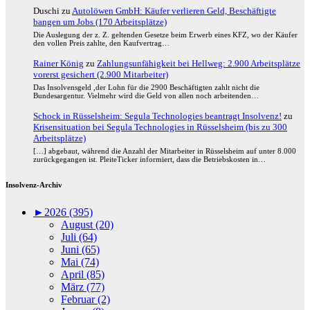
Duschi
zu
Autolöwen GmbH: Käufer verlieren Geld, Beschäftigte
bangen um Jobs (170 Arbeitsplätze)
Die Auslegung der z. Z. geltenden Gesetze beim Erwerb eines KFZ, wo der Käufer
den vollen Preis zahlte, den Kaufvertrag…
Rainer König
zu
Zahlungsunfähigkeit bei Hellweg: 2.900 Arbeitsplätze
vorerst gesichert (2.900 Mitarbeiter)
Das Insolvensgeld ,der Lohn für die 2900 Beschäftigten zahlt nicht die
Bundesargentur. Vielmehr wird die Geld von allen noch arbeitenden…
Schock in Rüsselsheim: Segula Technologies beantragt Insolvenz!
zu
Krisensituation bei Segula Technologies in Rüsselsheim (bis zu 300
Arbeitsplätze)
[…] abgebaut, während die Anzahl der Mitarbeiter in Rüsselsheim auf unter 8.000
zurückgegangen ist. PleiteTicker informiert, dass die Betriebskosten in…
Insolvenz-Archiv
►
2026 (395)
August (20)
Juli (64)
Juni (65)
Mai (74)
April (85)
März (77)
Februar (2)