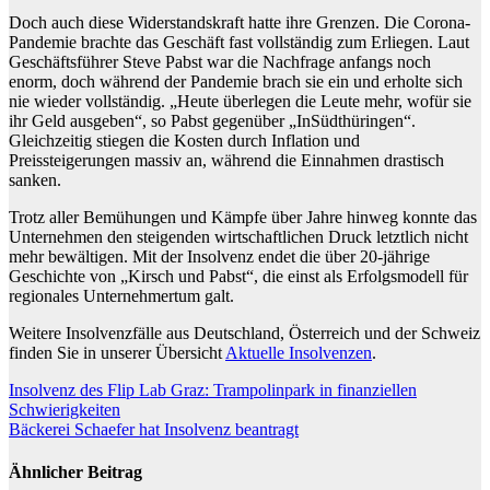
Doch auch diese Widerstandskraft hatte ihre Grenzen. Die Corona-
Pandemie brachte das Geschäft fast vollständig zum Erliegen. Laut
Geschäftsführer Steve Pabst war die Nachfrage anfangs noch
enorm, doch während der Pandemie brach sie ein und erholte sich
nie wieder vollständig. „Heute überlegen die Leute mehr, wofür sie
ihr Geld ausgeben“, so Pabst gegenüber „InSüdthüringen“.
Gleichzeitig stiegen die Kosten durch Inflation und
Preissteigerungen massiv an, während die Einnahmen drastisch
sanken.
Trotz aller Bemühungen und Kämpfe über Jahre hinweg konnte das
Unternehmen den steigenden wirtschaftlichen Druck letztlich nicht
mehr bewältigen. Mit der Insolvenz endet die über 20-jährige
Geschichte von „Kirsch und Pabst“, die einst als Erfolgsmodell für
regionales Unternehmertum galt.
Weitere Insolvenzfälle aus Deutschland, Österreich und der Schweiz
finden Sie in unserer Übersicht
Aktuelle Insolvenzen
.
Beitragsnavigation
Insolvenz des Flip Lab Graz: Trampolinpark in finanziellen
Schwierigkeiten
Bäckerei Schaefer hat Insolvenz beantragt
Ähnlicher Beitrag