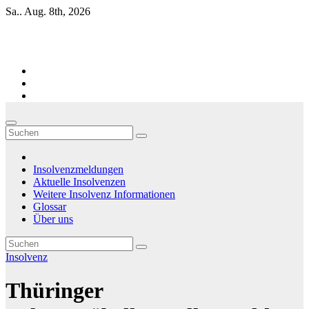
Zum
Sa.. Aug. 8th, 2026
Inhalt
springen
Firmen-Insolvenzen : aktuelle Entwicklungen
Insolvenzmeldungen
Aktuelle Insolvenzen
Weitere Insolvenz Informationen
Glossar
Über uns
Insolvenz
Thüringer