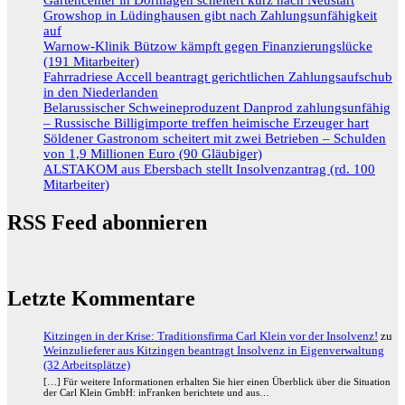
Growshop in Lüdinghausen gibt nach Zahlungsunfähigkeit
auf
Warnow-Klinik Bützow kämpft gegen Finanzierungslücke
(191 Mitarbeiter)
Fahrradriese Accell beantragt gerichtlichen Zahlungsaufschub
in den Niederlanden
Belarussischer Schweineproduzent Danprod zahlungsunfähig
– Russische Billigimporte treffen heimische Erzeuger hart
Söldener Gastronom scheitert mit zwei Betrieben – Schulden
von 1,9 Millionen Euro (90 Gläubiger)
ALSTAKOM aus Ebersbach stellt Insolvenzantrag (rd. 100
Mitarbeiter)
RSS Feed abonnieren
Letzte Kommentare
Kitzingen in der Krise: Traditionsfirma Carl Klein vor der Insolvenz!
zu
Weinzulieferer aus Kitzingen beantragt Insolvenz in Eigenverwaltung
(32 Arbeitsplätze)
[…] Für weitere Informationen erhalten Sie hier einen Überblick über die Situation
der Carl Klein GmbH: inFranken berichtete und aus…