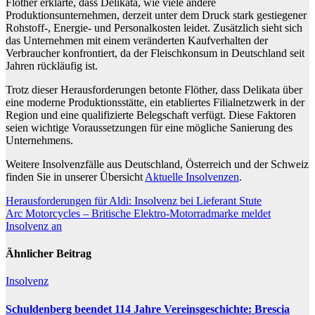
Flöther erklärte, dass Delikata, wie viele andere
Produktionsunternehmen, derzeit unter dem Druck stark gestiegener
Rohstoff-, Energie- und Personalkosten leidet. Zusätzlich sieht sich
das Unternehmen mit einem veränderten Kaufverhalten der
Verbraucher konfrontiert, da der Fleischkonsum in Deutschland seit
Jahren rückläufig ist.
Trotz dieser Herausforderungen betonte Flöther, dass Delikata über
eine moderne Produktionsstätte, ein etabliertes Filialnetzwerk in der
Region und eine qualifizierte Belegschaft verfügt. Diese Faktoren
seien wichtige Voraussetzungen für eine mögliche Sanierung des
Unternehmens.
Weitere Insolvenzfälle aus Deutschland, Österreich und der Schweiz
finden Sie in unserer Übersicht
Aktuelle Insolvenzen
.
Beitragsnavigation
Herausforderungen für Aldi: Insolvenz bei Lieferant Stute
Arc Motorcycles – Britische Elektro-Motorradmarke meldet
Insolvenz an
Ähnlicher Beitrag
Insolvenz
Schuldenberg beendet 114 Jahre Vereinsgeschichte: Brescia