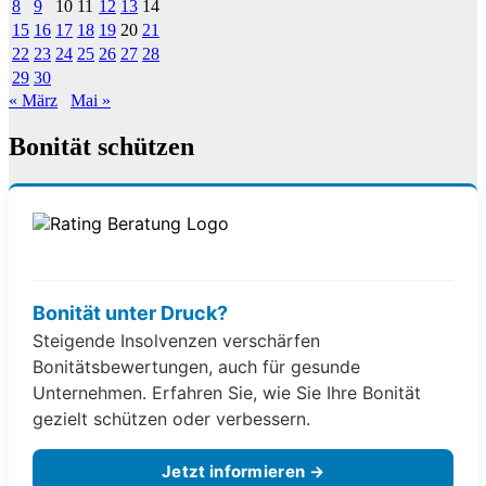
8
9
10
11
12
13
14
15
16
17
18
19
20
21
22
23
24
25
26
27
28
29
30
« März
Mai »
Bonität schützen
Bonität unter Druck?
Steigende Insolvenzen verschärfen
Bonitätsbewertungen, auch für gesunde
Unternehmen. Erfahren Sie, wie Sie Ihre Bonität
gezielt schützen oder verbessern.
Jetzt informieren →