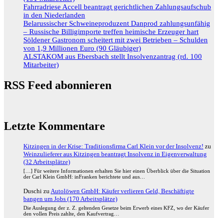
Fahrradriese Accell beantragt gerichtlichen Zahlungsaufschub
in den Niederlanden
Belarussischer Schweineproduzent Danprod zahlungsunfähig
– Russische Billigimporte treffen heimische Erzeuger hart
Söldener Gastronom scheitert mit zwei Betrieben – Schulden
von 1,9 Millionen Euro (90 Gläubiger)
ALSTAKOM aus Ebersbach stellt Insolvenzantrag (rd. 100
Mitarbeiter)
RSS Feed abonnieren
Letzte Kommentare
Kitzingen in der Krise: Traditionsfirma Carl Klein vor der Insolvenz!
zu
Weinzulieferer aus Kitzingen beantragt Insolvenz in Eigenverwaltung
(32 Arbeitsplätze)
[…] Für weitere Informationen erhalten Sie hier einen Überblick über die Situation
der Carl Klein GmbH: inFranken berichtete und aus…
Duschi
zu
Autolöwen GmbH: Käufer verlieren Geld, Beschäftigte
bangen um Jobs (170 Arbeitsplätze)
Die Auslegung der z. Z. geltenden Gesetze beim Erwerb eines KFZ, wo der Käufer
den vollen Preis zahlte, den Kaufvertrag…