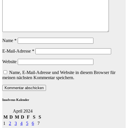
Name
*
E-Mail-Adresse
*
Website
Name, E-Mail-Adresse und Website in diesem Browser für
meinen nächsten Kommentar speichern.
Insolvenz-Kalender
April 2024
M
D
M
D
F
S
S
1
2
3
4
5
6
7