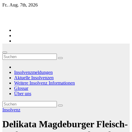
Zum
Fr.. Aug. 7th, 2026
Inhalt
springen
Firmen-Insolvenzen : aktuelle Entwicklungen
Insolvenzmeldungen
Aktuelle Insolvenzen
Weitere Insolvenz Informationen
Glossar
Über uns
Insolvenz
Delikata Magdeburger Fleisch-