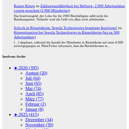
Rainer König
zu
Zahlungsunfähigkeit bei Hellweg: 2.900 Arbeitsplätze
vorerst gesichert (2.900 Mitarbeiter)
Das Insolvensgeld ,der Lohn für die 2900 Beschäftigten zahlt nicht die
Bundesargentur. Vielmehr wird die Geld von allen noch arbeitenden…
Schock in Rüsselsheim: Segula Technologies beantragt Insolvenz!
zu
Krisensituation bei Segula Technologies in Rüsselsheim (bis zu 300
Arbeitsplätze)
[…] abgebaut, während die Anzahl der Mitarbeiter in Rüsselsheim auf unter 8.000
zurückgegangen ist. PleiteTicker informiert, dass die Betriebskosten in…
Insolvenz-Archiv
►
2026 (395)
August (20)
Juli (64)
Juni (65)
Mai (74)
April (85)
März (77)
Februar (2)
Januar (8)
►
2025 (415)
Dezember (34)
November (39)