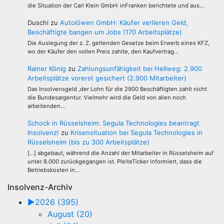
die Situation der Carl Klein GmbH: inFranken berichtete und aus…
Duschi
zu
Autolöwen GmbH: Käufer verlieren Geld,
Beschäftigte bangen um Jobs (170 Arbeitsplätze)
Die Auslegung der z. Z. geltenden Gesetze beim Erwerb eines KFZ,
wo der Käufer den vollen Preis zahlte, den Kaufvertrag…
Rainer König
zu
Zahlungsunfähigkeit bei Hellweg: 2.900
Arbeitsplätze vorerst gesichert (2.900 Mitarbeiter)
Das Insolvensgeld ,der Lohn für die 2900 Beschäftigten zahlt nicht
die Bundesargentur. Vielmehr wird die Geld von allen noch
arbeitenden…
Schock in Rüsselsheim: Segula Technologies beantragt
Insolvenz!
zu
Krisensituation bei Segula Technologies in
Rüsselsheim (bis zu 300 Arbeitsplätze)
[…] abgebaut, während die Anzahl der Mitarbeiter in Rüsselsheim auf
unter 8.000 zurückgegangen ist. PleiteTicker informiert, dass die
Betriebskosten in…
Insolvenz-Archiv
►
2026 (395)
August (20)