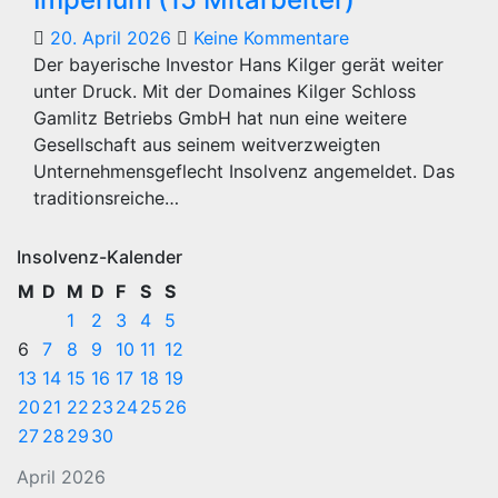
20. April 2026
Keine Kommentare
Der bayerische Investor Hans Kilger gerät weiter
unter Druck. Mit der Domaines Kilger Schloss
Gamlitz Betriebs GmbH hat nun eine weitere
Gesellschaft aus seinem weitverzweigten
Unternehmensgeflecht Insolvenz angemeldet. Das
traditionsreiche…
Insolvenz-Kalender
M
D
M
D
F
S
S
1
2
3
4
5
6
7
8
9
10
11
12
13
14
15
16
17
18
19
20
21
22
23
24
25
26
27
28
29
30
April 2026