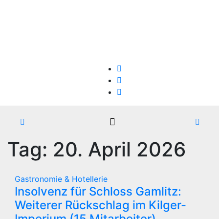
Zum
Fr.. Aug. 7th, 2026
Inhalt
springen
Firmen-Insolvenzen : aktuelle Entwicklungen
Tag:
20. April 2026
Gastronomie & Hotellerie
Insolvenz für Schloss Gamlitz:
Weiterer Rückschlag im Kilger-
Imperium (15 Mitarbeiter)