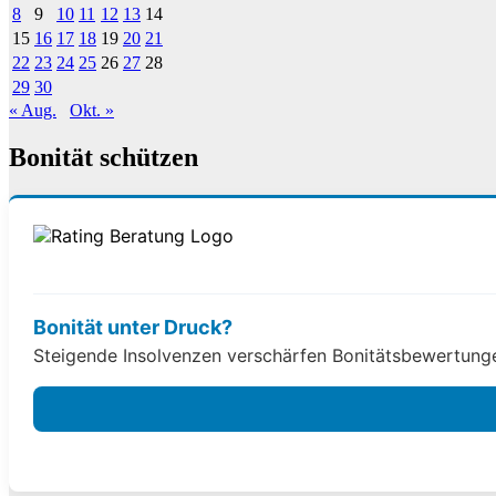
8
9
10
11
12
13
14
15
16
17
18
19
20
21
22
23
24
25
26
27
28
29
30
« Aug.
Okt. »
Bonität schützen
Bonität unter Druck?
Steigende Insolvenzen verschärfen Bonitätsbewertungen