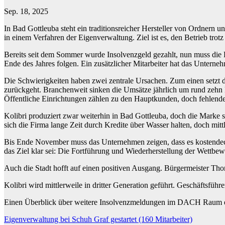
Sep. 18, 2025
In Bad Gottleuba steht ein traditionsreicher Hersteller von Ordnern 
in einem Verfahren der Eigenverwaltung. Ziel ist es, den Betrieb trot
Bereits seit dem Sommer wurde Insolvenzgeld gezahlt, nun muss die Fi
Ende des Jahres folgen. Ein zusätzlicher Mitarbeiter hat das Untern
Die Schwierigkeiten haben zwei zentrale Ursachen. Zum einen setzt d
zurückgeht. Branchenweit sinken die Umsätze jährlich um rund zeh
Öffentliche Einrichtungen zählen zu den Hauptkunden, doch fehlend
Kolibri produziert zwar weiterhin in Bad Gottleuba, doch die Marke
sich die Firma lange Zeit durch Kredite über Wasser halten, doch mitt
Bis Ende November muss das Unternehmen zeigen, dass es kostendecke
das Ziel klar sei: Die Fortführung und Wiederherstellung der Wettbew
Auch die Stadt hofft auf einen positiven Ausgang. Bürgermeister Thom
Kolibri wird mittlerweile in dritter Generation geführt. Geschäftsfüh
Einen Überblick über weitere Insolvenzmeldungen im DACH Raum erh
Beitragsnavigation
Eigenverwaltung bei Schuh Graf gestartet (160 Mitarbeiter)