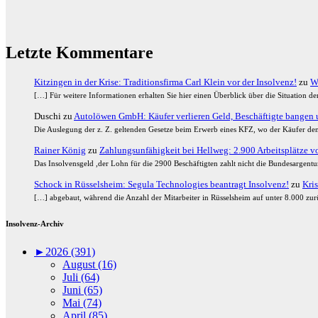
Letzte Kommentare
Kitzingen in der Krise: Traditionsfirma Carl Klein vor der Insolvenz!
zu
W
[…] Für weitere Informationen erhalten Sie hier einen Überblick über die Situation 
Duschi
zu
Autolöwen GmbH: Käufer verlieren Geld, Beschäftigte bangen u
Die Auslegung der z. Z. geltenden Gesetze beim Erwerb eines KFZ, wo der Käufer den
Rainer König
zu
Zahlungsunfähigkeit bei Hellweg: 2.900 Arbeitsplätze vor
Das Insolvensgeld ,der Lohn für die 2900 Beschäftigten zahlt nicht die Bundesargent
Schock in Rüsselsheim: Segula Technologies beantragt Insolvenz!
zu
Kris
[…] abgebaut, während die Anzahl der Mitarbeiter in Rüsselsheim auf unter 8.000 zurü
Insolvenz-Archiv
►
2026 (391)
August (16)
Juli (64)
Juni (65)
Mai (74)
April (85)