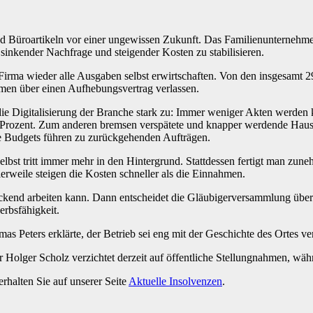
und Büroartikeln vor einer ungewissen Zukunft. Das Familienunternehmen
z sinkender Nachfrage und steigender Kosten zu stabilisieren.
rma wieder alle Ausgaben selbst erwirtschaften. Von den insgesamt 29 B
ehmen über einen Aufhebungsvertrag verlassen.
ie Digitalisierung der Branche stark zu: Immer weniger Akten werden 
n Prozent. Zum anderen bremsen verspätete und knapper werdende Ha
e Budgets führen zu zurückgehenden Aufträgen.
 selbst tritt immer mehr in den Hintergrund. Stattdessen fertigt man 
lerweile steigen die Kosten schneller als die Einnahmen.
nd arbeiten kann. Dann entscheidet die Gläubigerversammlung über di
erbsfähigkeit.
as Peters erklärte, der Betrieb sei eng mit der Geschichte des Ortes v
rer Holger Scholz verzichtet derzeit auf öffentliche Stellungnahmen, wä
alten Sie auf unserer Seite
Aktuelle Insolvenzen
.