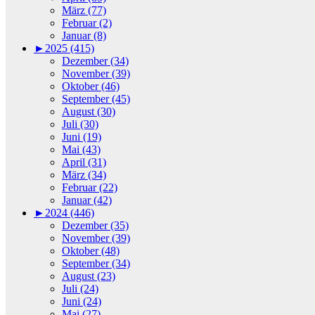
März (77)
Februar (2)
Januar (8)
►
2025 (415)
Dezember (34)
November (39)
Oktober (46)
September (45)
August (30)
Juli (30)
Juni (19)
Mai (43)
April (31)
März (34)
Februar (22)
Januar (42)
►
2024 (446)
Dezember (35)
November (39)
Oktober (48)
September (34)
August (23)
Juli (24)
Juni (24)
Mai (27)