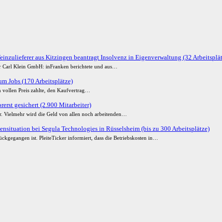
einzulieferer aus Kitzingen beantragt Insolvenz in Eigenverwaltung (32 Arbeitsplä
der Carl Klein GmbH: inFranken berichtete und aus…
m Jobs (170 Arbeitsplätze)
 vollen Preis zahlte, den Kaufvertrag…
erst gesichert (2.900 Mitarbeiter)
ur. Vielmehr wird die Geld von allen noch arbeitenden…
ensituation bei Segula Technologies in Rüsselsheim (bis zu 300 Arbeitsplätze)
ckgegangen ist. PleiteTicker informiert, dass die Betriebskosten in…