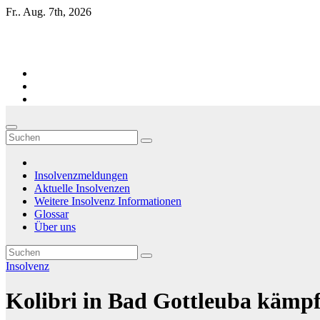
Zum
Fr.. Aug. 7th, 2026
Inhalt
springen
Firmen-Insolvenzen : aktuelle Entwicklungen
Insolvenzmeldungen
Aktuelle Insolvenzen
Weitere Insolvenz Informationen
Glossar
Über uns
Insolvenz
Kolibri in Bad Gottleuba kämpf