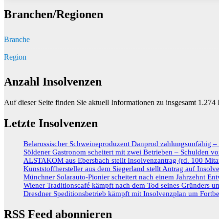
Branchen/Regionen
Branche
Region
Anzahl Insolvenzen
Auf dieser Seite finden Sie aktuell Informationen zu insgesamt
1.274
I
Letzte Insolvenzen
Belarussischer Schweineproduzent Danprod zahlungsunfähig – R
Söldener Gastronom scheitert mit zwei Betrieben – Schulden vo
ALSTAKOM aus Ebersbach stellt Insolvenzantrag (rd. 100 Mitar
Kunststoffhersteller aus dem Siegerland stellt Antrag auf Insolv
Münchner Solarauto-Pionier scheitert nach einem Jahrzehnt Ent
Wiener Traditionscafé kämpft nach dem Tod seines Gründers um
Dresdner Speditionsbetrieb kämpft mit Insolvenzplan um Fortbe
RSS Feed abonnieren