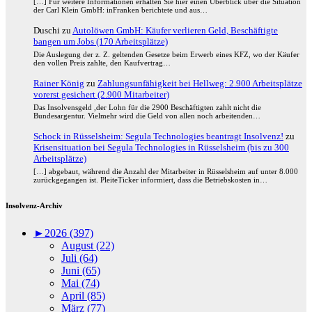
[…] Für weitere Informationen erhalten Sie hier einen Überblick über die Situation
der Carl Klein GmbH: inFranken berichtete und aus…
Duschi
zu
Autolöwen GmbH: Käufer verlieren Geld, Beschäftigte
bangen um Jobs (170 Arbeitsplätze)
Die Auslegung der z. Z. geltenden Gesetze beim Erwerb eines KFZ, wo der Käufer
den vollen Preis zahlte, den Kaufvertrag…
Rainer König
zu
Zahlungsunfähigkeit bei Hellweg: 2.900 Arbeitsplätze
vorerst gesichert (2.900 Mitarbeiter)
Das Insolvensgeld ,der Lohn für die 2900 Beschäftigten zahlt nicht die
Bundesargentur. Vielmehr wird die Geld von allen noch arbeitenden…
Schock in Rüsselsheim: Segula Technologies beantragt Insolvenz!
zu
Krisensituation bei Segula Technologies in Rüsselsheim (bis zu 300
Arbeitsplätze)
[…] abgebaut, während die Anzahl der Mitarbeiter in Rüsselsheim auf unter 8.000
zurückgegangen ist. PleiteTicker informiert, dass die Betriebskosten in…
Insolvenz-Archiv
►
2026 (397)
August (22)
Juli (64)
Juni (65)
Mai (74)
April (85)
März (77)