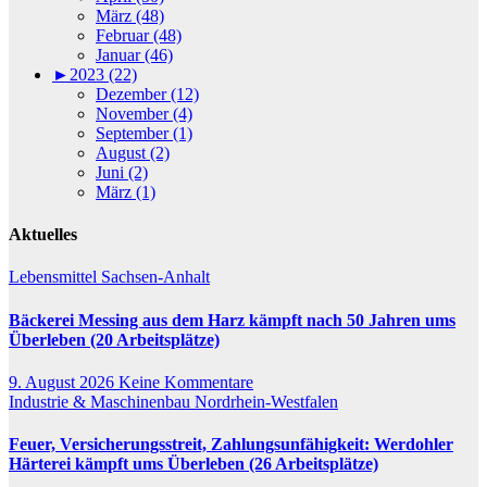
März (48)
Februar (48)
Januar (46)
►
2023 (22)
Dezember (12)
November (4)
September (1)
August (2)
Juni (2)
März (1)
Aktuelles
Lebensmittel
Sachsen-Anhalt
Bäckerei Messing aus dem Harz kämpft nach 50 Jahren ums
Überleben (20 Arbeitsplätze)
9. August 2026
Keine Kommentare
Industrie & Maschinenbau
Nordrhein-Westfalen
Feuer, Versicherungsstreit, Zahlungsunfähigkeit: Werdohler
Härterei kämpft ums Überleben (26 Arbeitsplätze)