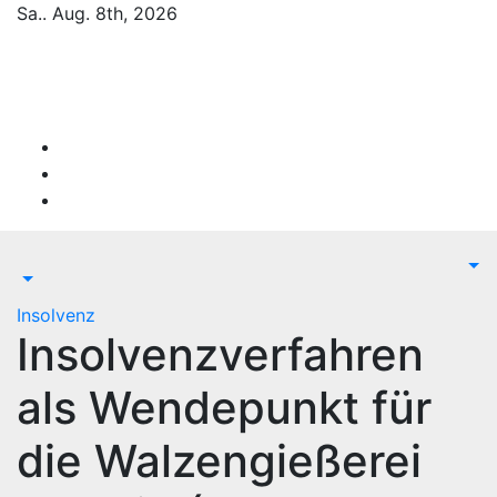
Zum
Sa.. Aug. 8th, 2026
Inhalt
springen
Firmen-Insolvenzen : aktuelle Entwicklungen
Insolvenz
Insolvenzverfahren
als Wendepunkt für
die Walzengießerei