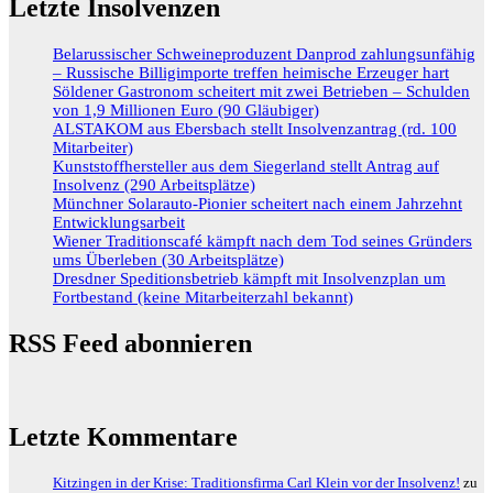
Letzte Insolvenzen
Belarussischer Schweineproduzent Danprod zahlungsunfähig
– Russische Billigimporte treffen heimische Erzeuger hart
Söldener Gastronom scheitert mit zwei Betrieben – Schulden
von 1,9 Millionen Euro (90 Gläubiger)
ALSTAKOM aus Ebersbach stellt Insolvenzantrag (rd. 100
Mitarbeiter)
Kunststoffhersteller aus dem Siegerland stellt Antrag auf
Insolvenz (290 Arbeitsplätze)
Münchner Solarauto-Pionier scheitert nach einem Jahrzehnt
Entwicklungsarbeit
Wiener Traditionscafé kämpft nach dem Tod seines Gründers
ums Überleben (30 Arbeitsplätze)
Dresdner Speditionsbetrieb kämpft mit Insolvenzplan um
Fortbestand (keine Mitarbeiterzahl bekannt)
RSS Feed abonnieren
Letzte Kommentare
Kitzingen in der Krise: Traditionsfirma Carl Klein vor der Insolvenz!
zu