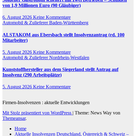
von 1,9 Millionen Euro (90 Gläubiger)
6. August 2026
Keine Kommentare
Automobil & Zulieferer
Baden-Württemberg
ALSTAKOM aus Ebersbach stellt Insolvenzantrag (rd. 100
Mitarbeiter)
5. August 2026
Keine Kommentare
Automobil & Zulieferer
Nordrhein-Westfalen
Kunststoffhersteller aus dem Siegerland stellt Antrag auf
Insolvenz (290 Arbeitsplätze)
5. August 2026
Keine Kommentare
Firmen-Insolvenzen : aktuelle Entwicklungen
Mit Stolz präsentiert von WordPress
|
Theme: News Way von
Themeansar
.
Home
Aktuelle Insolvenzen Deutschland, Österreich & Schweiz –