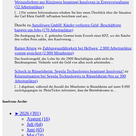
Weinzulieferer aus Kitzingen beantragt Insolvenz in Eigenverwaltung
(32 Arbeitsplätze)
[…] Für weitere Informationen erhalten Sie hier einen Überblick über die Situation
der Carl Klein GmbH: inFranken berichtete und aus…
Duschi
zu
Autolöwen GmbH: Käufer verlieren Geld, Beschäftigte
bangen um Jobs (170 Arbeitsplätze)
Die Auslegung der z. Z. geltenden Gesetze beim Erwerb eines KFZ, wo der Käufer
den vollen Preis zahlte, den Kaufvertrag…
Rainer König
zu
Zahlungsunfähigkeit bei Hellweg: 2.900 Arbeitsplätze
vorerst gesichert (2.900 Mitarbeiter)
Das Insolvensgeld ,der Lohn für die 2900 Beschäftigten zahlt nicht die
Bundesargentur. Vielmehr wird die Geld von allen noch arbeitenden…
Schock in Rüsselsheim: Segula Technologies beantragt Insolvenz!
zu
Krisensituation bei Segula Technologies in Rüsselsheim (bis zu 300
Arbeitsplätze)
[…] abgebaut, während die Anzahl der Mitarbeiter in Rüsselsheim auf unter 8.000
zurückgegangen ist. PleiteTicker informiert, dass die Betriebskosten in…
Insolvenz-Archiv
►
2026 (391)
August (16)
Juli (64)
Juni (65)
Mai (74)