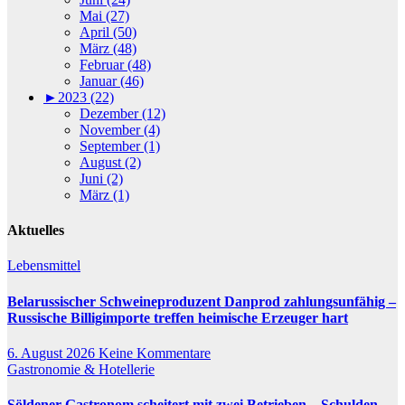
Mai (27)
April (50)
März (48)
Februar (48)
Januar (46)
►
2023 (22)
Dezember (12)
November (4)
September (1)
August (2)
Juni (2)
März (1)
Aktuelles
Lebensmittel
Belarussischer Schweineproduzent Danprod zahlungsunfähig –
Russische Billigimporte treffen heimische Erzeuger hart
6. August 2026
Keine Kommentare
Gastronomie & Hotellerie
Söldener Gastronom scheitert mit zwei Betrieben – Schulden