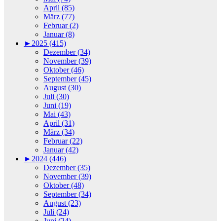
April (85)
März (77)
Februar (2)
Januar (8)
►
2025 (415)
Dezember (34)
November (39)
Oktober (46)
September (45)
August (30)
Juli (30)
Juni (19)
Mai (43)
April (31)
März (34)
Februar (22)
Januar (42)
►
2024 (446)
Dezember (35)
November (39)
Oktober (48)
September (34)
August (23)
Juli (24)
Juni (24)