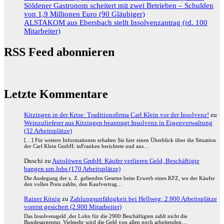
Söldener Gastronom scheitert mit zwei Betrieben – Schulden
von 1,9 Millionen Euro (90 Gläubiger)
ALSTAKOM aus Ebersbach stellt Insolvenzantrag (rd. 100
Mitarbeiter)
RSS Feed abonnieren
Letzte Kommentare
Kitzingen in der Krise: Traditionsfirma Carl Klein vor der Insolvenz!
zu
Weinzulieferer aus Kitzingen beantragt Insolvenz in Eigenverwaltung
(32 Arbeitsplätze)
[…] Für weitere Informationen erhalten Sie hier einen Überblick über die Situation
der Carl Klein GmbH: inFranken berichtete und aus…
Duschi
zu
Autolöwen GmbH: Käufer verlieren Geld, Beschäftigte
bangen um Jobs (170 Arbeitsplätze)
Die Auslegung der z. Z. geltenden Gesetze beim Erwerb eines KFZ, wo der Käufer
den vollen Preis zahlte, den Kaufvertrag…
Rainer König
zu
Zahlungsunfähigkeit bei Hellweg: 2.900 Arbeitsplätze
vorerst gesichert (2.900 Mitarbeiter)
Das Insolvensgeld ,der Lohn für die 2900 Beschäftigten zahlt nicht die
Bundesargentur. Vielmehr wird die Geld von allen noch arbeitenden…