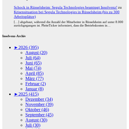
Schock in Rüsselsheim: Segula Technologies beantragt Insolvenz!
zu
Krisensituation bei Segula Technologies in Rüsselsheim (bis zu 300
Arbeitsplätze)
[…] abgebaut, während die Anzahl der Mitarbeiter in Rüsselsheim auf unter 8.000
zurückgegangen ist. PleiteTicker informiert, dass die Betriebskosten in…
Insolvenz-Archiv
►
2026 (395)
August (20)
Juli (64)
Juni (65)
Mai (74)
April (85)
März (77)
Februar (2)
Januar (8)
►
2025 (415)
Dezember (34)
November (39)
Oktober (46)
September (45)
August (30)
Juli (30)