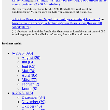
Rainer König
zu
Zahlungsunfähigkeit bei Hellweg: 2.900 Arbeitsplätze
vorerst gesichert (2.900 Mitarbeiter)
Das Insolvensgeld ,der Lohn für die 2900 Beschäftigten zahlt nicht die
Bundesargentur. Vielmehr wird die Geld von allen noch arbeitenden…
Schock in Rüsselsheim: Segula Technologies beantragt Insolvenz!
zu
Krisensituation bei Segula Technologies in Rüsselsheim (bis zu 300
Arbeitsplätze)
[…] abgebaut, während die Anzahl der Mitarbeiter in Rüsselsheim auf unter 8.000
zurückgegangen ist. PleiteTicker informiert, dass die Betriebskosten in…
Insolvenz-Archiv
►
2026 (395)
August (20)
Juli (64)
Juni (65)
Mai (74)
April (85)
März (77)
Februar (2)
Januar (8)
►
2025 (415)
Dezember (34)
November (39)
Oktober (46)