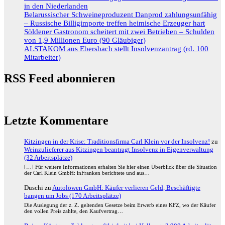
in den Niederlanden
Belarussischer Schweineproduzent Danprod zahlungsunfähig
– Russische Billigimporte treffen heimische Erzeuger hart
Söldener Gastronom scheitert mit zwei Betrieben – Schulden
von 1,9 Millionen Euro (90 Gläubiger)
ALSTAKOM aus Ebersbach stellt Insolvenzantrag (rd. 100
Mitarbeiter)
RSS Feed abonnieren
Letzte Kommentare
Kitzingen in der Krise: Traditionsfirma Carl Klein vor der Insolvenz!
zu
Weinzulieferer aus Kitzingen beantragt Insolvenz in Eigenverwaltung
(32 Arbeitsplätze)
[…] Für weitere Informationen erhalten Sie hier einen Überblick über die Situation
der Carl Klein GmbH: inFranken berichtete und aus…
Duschi
zu
Autolöwen GmbH: Käufer verlieren Geld, Beschäftigte
bangen um Jobs (170 Arbeitsplätze)
Die Auslegung der z. Z. geltenden Gesetze beim Erwerb eines KFZ, wo der Käufer
den vollen Preis zahlte, den Kaufvertrag…