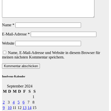
Name
*
E-Mail-Adresse
*
Website
Name, E-Mail-Adresse und Website in diesem Browser für
meinen nächsten Kommentar speichern.
Insolvenz-Kalender
September 2024
M
D
M
D
F
S
S
1
2
3
4
5
6
7
8
9
10
11
12
13
14
15