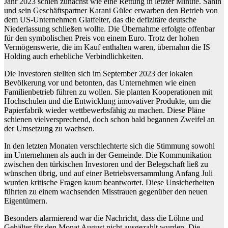
Jahr 2023 schien zunächst wie eine Rettung in letzter Minute. Sahin
und sein Geschäftspartner Karani Gülec erwarben den Betrieb von
dem US-Unternehmen Glatfelter, das die defizitäre deutsche
Niederlassung schließen wollte. Die Übernahme erfolgte offenbar
für den symbolischen Preis von einem Euro. Trotz der hohen
Vermögenswerte, die im Kauf enthalten waren, übernahm die IS
Holding auch erhebliche Verbindlichkeiten.
Die Investoren stellten sich im September 2023 der lokalen
Bevölkerung vor und betonten, das Unternehmen wie einen
Familienbetrieb führen zu wollen. Sie planten Kooperationen mit
Hochschulen und die Entwicklung innovativer Produkte, um die
Papierfabrik wieder wettbewerbsfähig zu machen. Diese Pläne
schienen vielversprechend, doch schon bald begannen Zweifel an
der Umsetzung zu wachsen.
In den letzten Monaten verschlechterte sich die Stimmung sowohl
im Unternehmen als auch in der Gemeinde. Die Kommunikation
zwischen den türkischen Investoren und der Belegschaft ließ zu
wünschen übrig, und auf einer Betriebsversammlung Anfang Juli
wurden kritische Fragen kaum beantwortet. Diese Unsicherheiten
führten zu einem wachsenden Misstrauen gegenüber den neuen
Eigentümern.
Besonders alarmierend war die Nachricht, dass die Löhne und
Gehälter für den Monat August nicht ausgezahlt wurden. Die