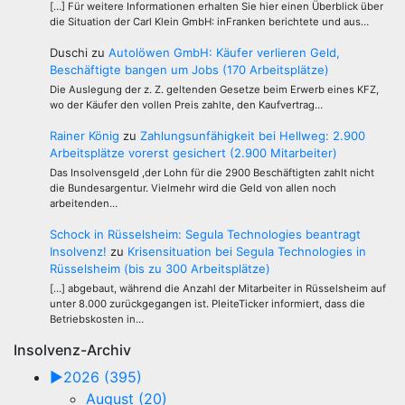
[…] Für weitere Informationen erhalten Sie hier einen Überblick über
die Situation der Carl Klein GmbH: inFranken berichtete und aus…
Duschi
zu
Autolöwen GmbH: Käufer verlieren Geld,
Beschäftigte bangen um Jobs (170 Arbeitsplätze)
Die Auslegung der z. Z. geltenden Gesetze beim Erwerb eines KFZ,
wo der Käufer den vollen Preis zahlte, den Kaufvertrag…
Rainer König
zu
Zahlungsunfähigkeit bei Hellweg: 2.900
Arbeitsplätze vorerst gesichert (2.900 Mitarbeiter)
Das Insolvensgeld ,der Lohn für die 2900 Beschäftigten zahlt nicht
die Bundesargentur. Vielmehr wird die Geld von allen noch
arbeitenden…
Schock in Rüsselsheim: Segula Technologies beantragt
Insolvenz!
zu
Krisensituation bei Segula Technologies in
Rüsselsheim (bis zu 300 Arbeitsplätze)
[…] abgebaut, während die Anzahl der Mitarbeiter in Rüsselsheim auf
unter 8.000 zurückgegangen ist. PleiteTicker informiert, dass die
Betriebskosten in…
Insolvenz-Archiv
►
2026 (395)
August (20)