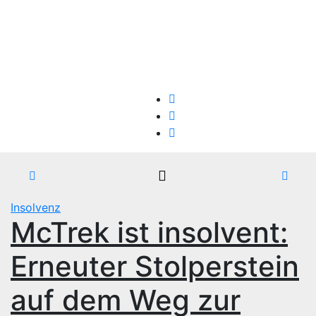
Zum
So.. Aug. 9th, 2026
Inhalt
springen
Firmen-Insolvenzen : aktuelle Entwicklungen
Insolvenz
McTrek ist insolvent:
Erneuter Stolperstein
auf dem Weg zur