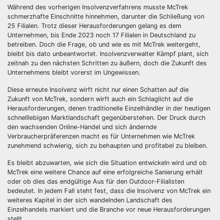
Während des vorherigen Insolvenzverfahrens musste McTrek
schmerzhafte Einschnitte hinnehmen, darunter die Schließung von
25 Filialen. Trotz dieser Herausforderungen gelang es dem
Unternehmen, bis Ende 2023 noch 17 Filialen in Deutschland zu
betreiben. Doch die Frage, ob und wie es mit McTrek weitergeht,
bleibt bis dato unbeantwortet. Insolvenzverwalter Kämpf plant, sich
zeitnah zu den nächsten Schritten zu äußern, doch die Zukunft des
Unternehmens bleibt vorerst im Ungewissen.
Diese erneute Insolvenz wirft nicht nur einen Schatten auf die
Zukunft von McTrek, sondern wirft auch ein Schlaglicht auf die
Herausforderungen, denen traditionelle Einzelhändler in der heutigen
schnelllebigen Marktlandschaft gegenüberstehen. Der Druck durch
den wachsenden Online-Handel und sich ändernde
Verbraucherpräferenzen macht es für Unternehmen wie McTrek
zunehmend schwierig, sich zu behaupten und profitabel zu bleiben.
Es bleibt abzuwarten, wie sich die Situation entwickeln wird und ob
McTrek eine weitere Chance auf eine erfolgreiche Sanierung erhält
oder ob dies das endgültige Aus für den Outdoor-Filialisten
bedeutet. In jedem Fall steht fest, dass die Insolvenz von McTrek ein
weiteres Kapitel in der sich wandelnden Landschaft des
Einzelhandels markiert und die Branche vor neue Herausforderungen
stellt.