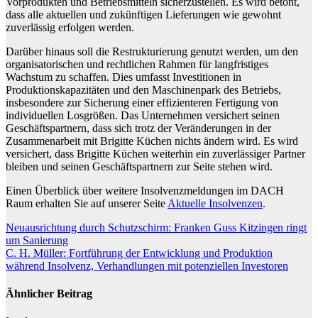
Vorprodukten und Betriebsmitteln sicherzustellen. Es wird betont,
dass alle aktuellen und zukünftigen Lieferungen wie gewohnt
zuverlässig erfolgen werden.
Darüber hinaus soll die Restrukturierung genutzt werden, um den
organisatorischen und rechtlichen Rahmen für langfristiges
Wachstum zu schaffen. Dies umfasst Investitionen in
Produktionskapazitäten und den Maschinenpark des Betriebs,
insbesondere zur Sicherung einer effizienteren Fertigung von
individuellen Losgrößen. Das Unternehmen versichert seinen
Geschäftspartnern, dass sich trotz der Veränderungen in der
Zusammenarbeit mit Brigitte Küchen nichts ändern wird. Es wird
versichert, dass Brigitte Küchen weiterhin ein zuverlässiger Partner
bleiben und seinen Geschäftspartnern zur Seite stehen wird.
Einen Überblick über weitere Insolvenzmeldungen im DACH
Raum erhalten Sie auf unserer Seite
Aktuelle Insolvenzen
.
Beitragsnavigation
Neuausrichtung durch Schutzschirm: Franken Guss Kitzingen ringt
um Sanierung
C. H. Müller: Fortführung der Entwicklung und Produktion
während Insolvenz, Verhandlungen mit potenziellen Investoren
Ähnlicher Beitrag