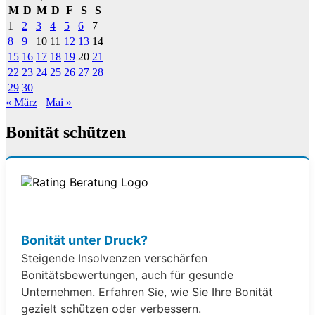
M
D
M
D
F
S
S
1
2
3
4
5
6
7
8
9
10
11
12
13
14
15
16
17
18
19
20
21
22
23
24
25
26
27
28
29
30
« März
Mai »
Bonität schützen
Bonität unter Druck?
Steigende Insolvenzen verschärfen
Bonitätsbewertungen, auch für gesunde
Unternehmen. Erfahren Sie, wie Sie Ihre Bonität
gezielt schützen oder verbessern.