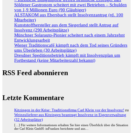
Söldener Gastronom scheitert mit zwei Betrieben – Schulden
von 1,9 Millionen Euro (90 Gläubiger)
ALSTAKOM aus Ebersbach stellt Insolvenzantrag (rd. 100
Mitarbeiter)
Kunststoffhersteller aus dem Siegerland stellt Antrag auf
Insolvenz (290 Arbeitsplätze)
Münchner Solarauto-Pionier scheitert nach einem Jahrzehnt
Entwicklungsarbeit
Wiener Traditionscafé kämpft nach dem Tod seines Gründers
ums Überleben (30 Arbeitsplätze)
Dresdner Speditionsbetrieb kämpft mit Insolvenzplan um
Fortbestand (keine Mitarbeiterzahl bekannt)
RSS Feed abonnieren
Letzte Kommentare
Kitzingen in der Krise: Traditionsfirma Carl Klein vor der Insolvenz!
zu
Weinzulieferer aus Kitzingen beantragt Insolvenz in Eigenverwaltung
(32 Arbeitsplätze)
[…] Für weitere Informationen erhalten Sie hier einen Überblick über die Situation
der Carl Klein GmbH: inFranken berichtete und aus…