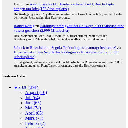
Duschi
zu
Autolöwen GmbH: Käufer verlieren Geld, Beschäftigte
bangen um Jobs (170 Arbeitsplätze)
Die Auslegung der z. Z. geltenden Gesetze beim Erwerb eines KFZ, wo der Käufer
den vollen Preis zahlte, den Kaufvertrag…
Rainer König
zu
Zahlungsunfähigkeit bei Hellweg: 2.900 Arbeitsplätze
vorerst gesichert (2.900 Mitarbeiter)
Das Insolvensgeld ,der Lohn für die 2900 Beschäftigten zahlt nicht die
Bundesargentur. Vielmehr wird die Geld von allen noch arbeitenden…
Schock in Rüsselsheim: Segula Technologies beantragt Insolvenz!
zu
Krisensituation bei Segula Technologies in Rüsselsheim (bis zu 300
Arbeitsplätze)
[…] abgebaut, während die Anzahl der Mitarbeiter in Rüsselsheim auf unter 8.000
zurückgegangen ist. PleiteTicker informiert, dass die Betriebskosten in…
Insolvenz-Archiv
►
2026 (391)
August (16)
Juli (64)
Juni (65)
Mai (74)
April (85)
März (77)
Februar (2)