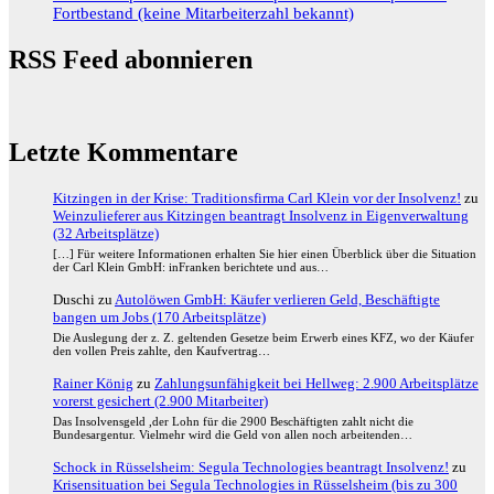
Fortbestand (keine Mitarbeiterzahl bekannt)
RSS Feed abonnieren
Letzte Kommentare
Kitzingen in der Krise: Traditionsfirma Carl Klein vor der Insolvenz!
zu
Weinzulieferer aus Kitzingen beantragt Insolvenz in Eigenverwaltung
(32 Arbeitsplätze)
[…] Für weitere Informationen erhalten Sie hier einen Überblick über die Situation
der Carl Klein GmbH: inFranken berichtete und aus…
Duschi
zu
Autolöwen GmbH: Käufer verlieren Geld, Beschäftigte
bangen um Jobs (170 Arbeitsplätze)
Die Auslegung der z. Z. geltenden Gesetze beim Erwerb eines KFZ, wo der Käufer
den vollen Preis zahlte, den Kaufvertrag…
Rainer König
zu
Zahlungsunfähigkeit bei Hellweg: 2.900 Arbeitsplätze
vorerst gesichert (2.900 Mitarbeiter)
Das Insolvensgeld ,der Lohn für die 2900 Beschäftigten zahlt nicht die
Bundesargentur. Vielmehr wird die Geld von allen noch arbeitenden…
Schock in Rüsselsheim: Segula Technologies beantragt Insolvenz!
zu
Krisensituation bei Segula Technologies in Rüsselsheim (bis zu 300