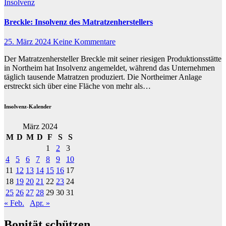
Insolvenz
Breckle: Insolvenz des Matratzenherstellers
25. März 2024
Keine Kommentare
Der Matratzenhersteller Breckle mit seiner riesigen Produktionsstätte
in Northeim hat Insolvenz angemeldet, während das Unternehmen
täglich tausende Matratzen produziert. Die Northeimer Anlage
erstreckt sich über eine Fläche von mehr als…
Insolvenz-Kalender
März 2024
M
D
M
D
F
S
S
1
2
3
4
5
6
7
8
9
10
11
12
13
14
15
16
17
18
19
20
21
22
23
24
25
26
27
28
29
30
31
« Feb.
Apr. »
Bonität schützen