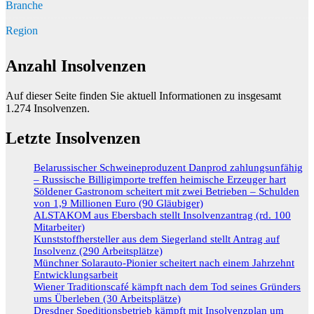
Branche
Region
Anzahl Insolvenzen
Auf dieser Seite finden Sie aktuell Informationen zu insgesamt
1.274
Insolvenzen.
Letzte Insolvenzen
Belarussischer Schweineproduzent Danprod zahlungsunfähig
– Russische Billigimporte treffen heimische Erzeuger hart
Söldener Gastronom scheitert mit zwei Betrieben – Schulden
von 1,9 Millionen Euro (90 Gläubiger)
ALSTAKOM aus Ebersbach stellt Insolvenzantrag (rd. 100
Mitarbeiter)
Kunststoffhersteller aus dem Siegerland stellt Antrag auf
Insolvenz (290 Arbeitsplätze)
Münchner Solarauto-Pionier scheitert nach einem Jahrzehnt
Entwicklungsarbeit
Wiener Traditionscafé kämpft nach dem Tod seines Gründers
ums Überleben (30 Arbeitsplätze)
Dresdner Speditionsbetrieb kämpft mit Insolvenzplan um