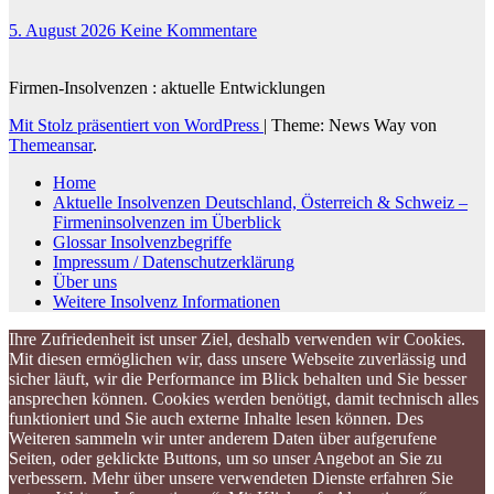
5. August 2026
Keine Kommentare
Firmen-Insolvenzen : aktuelle Entwicklungen
Mit Stolz präsentiert von WordPress
|
Theme: News Way von
Themeansar
.
Home
Aktuelle Insolvenzen Deutschland, Österreich & Schweiz –
Firmeninsolvenzen im Überblick
Glossar Insolvenzbegriffe
Impressum / Datenschutzerklärung
Über uns
Weitere Insolvenz Informationen
Ihre Zufriedenheit ist unser Ziel, deshalb verwenden wir Cookies.
Mit diesen ermöglichen wir, dass unsere Webseite zuverlässig und
sicher läuft, wir die Performance im Blick behalten und Sie besser
ansprechen können. Cookies werden benötigt, damit technisch alles
funktioniert und Sie auch externe Inhalte lesen können. Des
Weiteren sammeln wir unter anderem Daten über aufgerufene
Seiten, oder geklickte Buttons, um so unser Angebot an Sie zu
verbessern. Mehr über unsere verwendeten Dienste erfahren Sie