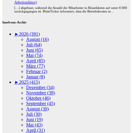
Arbeitsplätze)
[…] abgebaut, während die Anzahl der Mitarbeiter in Rüsselsheim auf unter 8.000
zurückgegangen ist. PleiteTicker informiert, dass die Betriebskosten in…
Insolvenz-Archiv
►
2026 (391)
August (16)
Juli (64)
Juni (65)
Mai (74)
April (85)
März (77)
Februar (2)
Januar (8)
►
2025 (415)
Dezember (34)
November (39)
Oktober (46)
September (45)
August (30)
Juli (30)
Juni (19)
Mai (43)
April (31)