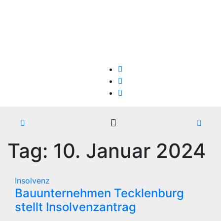
Zum
Fr.. Aug. 7th, 2026
Inhalt
springen
Firmen-Insolvenzen : aktuelle Entwicklungen
Tag:
10. Januar 2024
Insolvenz
Bauunternehmen Tecklenburg
stellt Insolvenzantrag