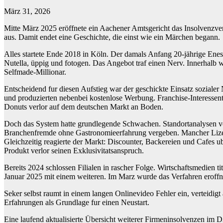
März 31, 2026
Mitte März 2025 eröffnete ein Aachener Amtsgericht das Insolvenzve
aus. Damit endet eine Geschichte, die einst wie ein Märchen begann.
Alles startete Ende 2018 in Köln. Der damals Anfang 20-jährige Ene
Nutella, üppig und fotogen. Das Angebot traf einen Nerv. Innerhalb w
Selfmade-Millionar.
Entscheidend fur diesen Aufstieg war der geschickte Einsatz soziale
und produzierten nebenbei kostenlose Werbung. Franchise-Interessent
Donuts verlor auf dem deutschen Markt an Boden.
Doch das System hatte grundlegende Schwachen. Standortanalysen vor 
Branchenfremde ohne Gastronomieerfahrung vergeben. Mancher Lizenzn
Gleichzeitig reagierte der Markt: Discounter, Backereien und Cafes ub
Produkt verlor seinen Exklusivitatsanspruch.
Bereits 2024 schlossen Filialen in rascher Folge. Wirtschaftsmedien 
Januar 2025 mit einem weiteren. Im Marz wurde das Verfahren eroffn
Seker selbst raumt in einem langen Onlinevideo Fehler ein, verteidigt
Erfahrungen als Grundlage fur einen Neustart.
Eine laufend aktualisierte Übersicht weiterer Firmeninsolvenzen i