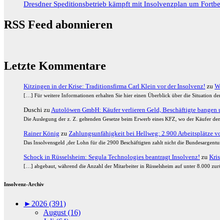
Dresdner Speditionsbetrieb kämpft mit Insolvenzplan um Fortbe
RSS Feed abonnieren
Letzte Kommentare
Kitzingen in der Krise: Traditionsfirma Carl Klein vor der Insolvenz!
zu
W
[…] Für weitere Informationen erhalten Sie hier einen Überblick über die Situation 
Duschi
zu
Autolöwen GmbH: Käufer verlieren Geld, Beschäftigte bangen u
Die Auslegung der z. Z. geltenden Gesetze beim Erwerb eines KFZ, wo der Käufer den
Rainer König
zu
Zahlungsunfähigkeit bei Hellweg: 2.900 Arbeitsplätze vor
Das Insolvensgeld ,der Lohn für die 2900 Beschäftigten zahlt nicht die Bundesargent
Schock in Rüsselsheim: Segula Technologies beantragt Insolvenz!
zu
Kris
[…] abgebaut, während die Anzahl der Mitarbeiter in Rüsselsheim auf unter 8.000 zurü
Insolvenz-Archiv
►
2026 (391)
August (16)