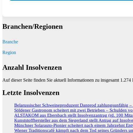
Branchen/Regionen
Branche
Region
Anzahl Insolvenzen
Auf dieser Seite finden Sie aktuell Informationen zu insgesamt
1.274
I
Letzte Insolvenzen
Belarussischer Schweineproduzent Danprod zahlungsunfähig – R
Söldener Gastronom scheitert mit zwei Betrieben – Schulden vo
ALSTAKOM aus Ebersbach stellt Insolvenzantrag (rd. 100 Mitar
Kunststoffhersteller aus dem Siegerland stellt Antrag auf Insolv
Münchner Solarauto-Pionier scheitert nach einem Jahrzehnt Ent
Wiener Traditionscafé kämpft nach dem Tod seines Gründers um