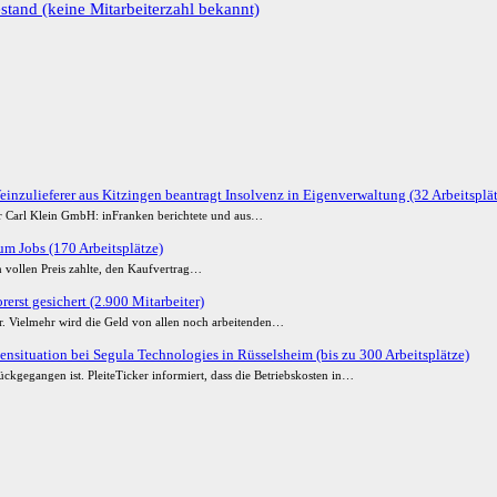
stand (keine Mitarbeiterzahl bekannt)
einzulieferer aus Kitzingen beantragt Insolvenz in Eigenverwaltung (32 Arbeitsplä
der Carl Klein GmbH: inFranken berichtete und aus…
m Jobs (170 Arbeitsplätze)
 vollen Preis zahlte, den Kaufvertrag…
erst gesichert (2.900 Mitarbeiter)
ur. Vielmehr wird die Geld von allen noch arbeitenden…
ensituation bei Segula Technologies in Rüsselsheim (bis zu 300 Arbeitsplätze)
ckgegangen ist. PleiteTicker informiert, dass die Betriebskosten in…