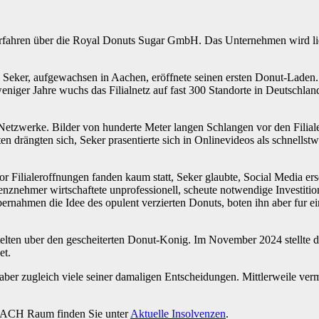
rfahren über die Royal Donuts Sugar GmbH. Das Unternehmen wird liqu
s Seker, aufgewachsen in Aachen, eröffnete seinen ersten Donut-Laden
eniger Jahre wuchs das Filialnetz auf fast 300 Standorte in Deutschla
r Netzwerke. Bilder von hunderte Meter langen Schlangen vor den Filia
en drängten sich, Seker prasentierte sich in Onlinevideos als schnel
Filialeroffnungen fanden kaum statt, Seker glaubte, Social Media erse
ehmer wirtschaftete unprofessionell, scheute notwendige Investitione
ernahmen die Idee des opulent verzierten Donuts, boten ihn aber fur ein
titelten uber den gescheiterten Donut-Konig. Im November 2024 stellte 
et.
 aber zugleich viele seiner damaligen Entscheidungen. Mittlerweile ver
m DACH Raum finden Sie unter
Aktuelle Insolvenzen
.