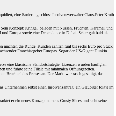
idiert, eine Sanierung schloss Insolvenzverwalter Claus-Peter Kruth
. Sein Konzept: Kringel, beladen mit Nüssen, Früchten, Karamell und
nd und Europa sowie eine Dependance in Dubai. Seker galt bald als
len machten die Runde, Kunden zahlten funf bis sechs Euro pro Stuck
lstwachsender Franchisegeber Europas. Sogar der US-Gigant Dunkin
tze eine klassische Standortstrategie. Lizenzen wurden haufig an
n und fuhrte seine Filiale mit minimalen Offnungszeiten.
en Bruchteil des Preises an. Der Markt war rasch gesattigt, das
das Unternehmen selbst einen Insolvenzantrag, ein Glaubiger folgte im
marktet er ein neues Konzept namens Crusty Slices und sieht seine