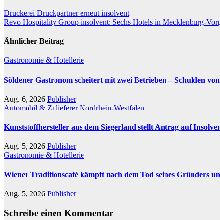
Beitragsnavigation
Druckerei Druckpartner erneut insolvent
Revo Hospitality Group insolvent: Sechs Hotels in Mecklenburg-Vorp
Ähnlicher Beitrag
Gastronomie & Hotellerie
Söldener Gastronom scheitert mit zwei Betrieben – Schulden von
Aug. 6, 2026
Publisher
Automobil & Zulieferer
Nordrhein-Westfalen
Kunststoffhersteller aus dem Siegerland stellt Antrag auf Insolve
Aug. 5, 2026
Publisher
Gastronomie & Hotellerie
Wiener Traditionscafé kämpft nach dem Tod seines Gründers ums
Aug. 5, 2026
Publisher
Schreibe einen Kommentar