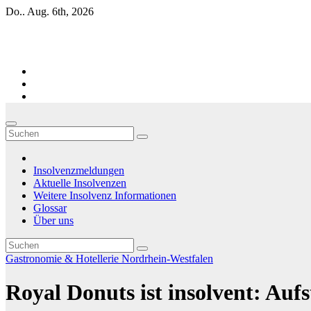
Zum
Do.. Aug. 6th, 2026
Inhalt
springen
Firmen-Insolvenzen : aktuelle Entwicklungen
Insolvenzmeldungen
Aktuelle Insolvenzen
Weitere Insolvenz Informationen
Glossar
Über uns
Gastronomie & Hotellerie
Nordrhein-Westfalen
Royal Donuts ist insolvent: Auf